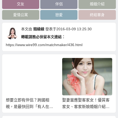
交友
伴侶
婚姻介紹
愛情公寓
戀愛
終結單身
本文由
姻緣線
發表于2016-03-09 13:25:30
轉載請務必保留本文連結：
https://www.wire99.com/matchmaker/436.html
想要立即有伴侶？跨國相
娶妻當應娶客家女！優質客
親，是最快回到「有人在等
家女、客家新娘婚姻介紹服
你」的人生方！
務！