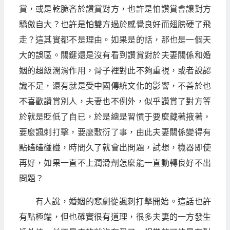
賞，或是乾脆吝於讚賞對方，也許是怕讚賞會讓對方
驕傲自大？也許是怕雙方過於感覺良好而翅膀硬了飛
走？這其實都不是理由。如果是的話，那也是一個天
大的誤區。關鍵還是沒有看到讚賞對於夫妻關係和婚
姻的超級潤滑作用，骨子裡對此不夠重視，或者說認
識不足，還有就是受中國傳統文化的影響，不善於也
不喜歡讚賞別人，夫妻也不例外，似乎讚賞了對方等
於就是貶低了自已，於是總是習慣于要麼藏著掖著，
要麼諷刺打擊，要麼敷衍了事，由此夫妻關係變得有
點磕磕碰碰，時間久了就會出問題，試想，機器即使
再好，如果一直不上潤滑劑怎麼能一直動轉良好不出
問題？
有人說，婚姻的悲劇從諷刺打擊開始。這話也許
有點極端，但也確實很有道理，很多夫妻的一方發生