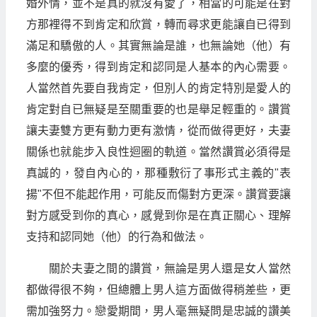
婚外情，並不是真的就沒有愛了，相當的可能是在對
方那裡得不到肯定和欣賞，轉而尋求更能讓自已得到
滿足和驕傲的人。其實無論是誰，也無論她（他）有
多麼的優秀，得到肯定和認同是人基本的內心需要。
人當然首先要自我肯定，但別人的肯定特別是愛人的
肯定對自已無疑是至關重要的也是舉足輕重的。讚賞
讓夫妻雙方更有動力更有激情，從而做得更好，夫妻
關係也就能步入良性迴圈的軌道。當然讚賞必須得是
真誠的，發自內心的，那種敷衍了事形式主義的"表
揚"不但不能起作用，可能反而傷對方更深。讚賞要讓
對方感受到你的真心，感覺到你是在真正關心、理解
支持和認同她（他）的行為和做法。
關於夫妻之間的讚賞，無論是男人還是女人當然
都做得很不夠，但總體上男人這方面做得稍差些，更
需加強努力。戀愛期間，男人毫無疑問是忠誠的讚美