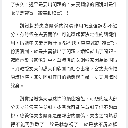
了多久，遲早是要出問題的。夫妻關係的潤滑劑是什
麼？是讚賞（讚美和欣賞）！
讚賞對於夫妻關係的潤滑作用怎麼強調都不過
分，有時候在夫妻關係中可能還起著決定性的關鍵作
用，婚姻中夫妻有時什麼都不缺，單單就缺"讚賞"這
份潤滑劑，於是夫妻就出了問題，婚姻就出了問題。
韓國電影《悲愴》中才華橫溢的女鋼琴家因為長期得
不到教授丈夫的讚美和欣賞而紅杏出牆，當丈夫悔悟
原諒她時，無法回到昔日的她跳樓自盡，丈夫則悔恨
終身。
讚賞是增進夫妻感情的絕佳途徑，可悲的是大部
分夫妻並沒有注意到，或者說可能注意到了但不夠重
視，總覺得夫妻關係是最親密的關係，夫妻之間熟悉
得不能再熟悉了，於是就忽視了，於是就不屑於讚