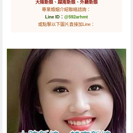
大陸新娘
、
越南新娘
、
外籍新娘
專業婚姻介紹聯絡諮詢：
Line ID：
@592arhmt
或點擊以下圖片直接加Line：