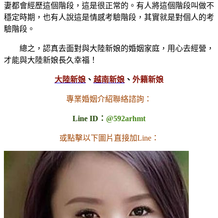
妻都會經歷這個階段，這是很正常的。有人將這個階段叫做不
穩定時期，也有人說這是情感考驗階段，其實就是對個人的考
驗階段。
總之，認真去面對與大陸新娘的婚姻家庭，用心去經營，
才能與大陸新娘長久幸福！
大陸新娘
、
越南新娘
、
外籍新娘
專業婚姻介紹聯絡諮詢：
Line ID：
@592arhmt
或點擊以下圖片直接加Line：