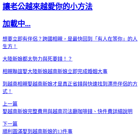
讓老公越來越愛你的小方法
加載中...
想要立即有伴侶？跨國相親，是最快回到「有人在等你」的人
生方！
大陸新娘都太勢力與死要錢！？
相親聯誼娶大陸新娘越南新娘立即完成婚姻大事
到越南相親娶越南新娘才是真正省錢與快速找到漂亮伴侶的方
式！
上一篇
娶越南新娘完整費用與越南司法廳咖啡錢、快件費詳細說明
下一篇
順利圓滿娶到越南新娘的13件事