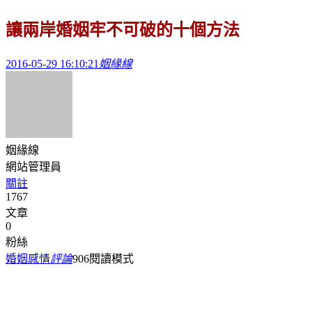
讓兩岸婚姻牢不可破的十個方法
2016-05-29 16:10:21
姻緣線
姻緣線
網站管理員
關註
1767
文章
0
粉絲
婚姻感情
評論
906
閱讀模式