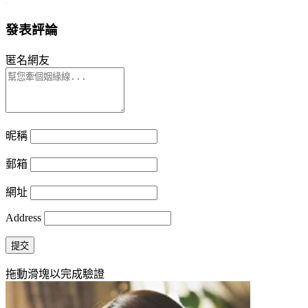
發表評論
匿名網友
昵稱
郵箱
網址
Address
提交
拖動滑塊以完成驗證