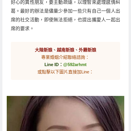
好心的異性朋友，要主動疏遠，以理智來處理感情糾
葛。最好的辦法是儘量少參加一些只有自己一個人出
席的社交活動，即使無法拒絕，也提出攜愛人一起出
席的要求。
大陸新娘
、
越南新娘
、
外籍新娘
專業婚姻介紹聯絡諮詢：
Line ID：
@592arhmt
或點擊以下圖片直接加Line：