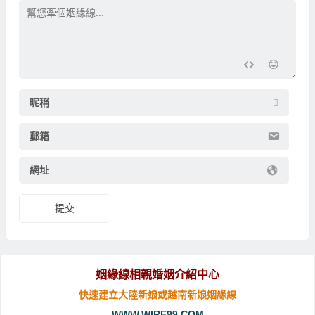
昵稱
郵箱
網址
提交
姻緣線相親婚姻介紹中心
快速建立大陸新娘或越南新娘姻緣線
WWW.WIRE99.COM