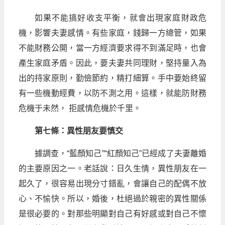
如果不能搞好收支平衡，就會出現家庭財政危
機，影響夫妻感情。有些家庭，錢歸一方總管，如果
不能財務公開，當一方經濟要求得不到滿足時，也會
產生家庭矛盾。因此，要夫妻共同理財，堅持量入為
出的持家原則，勤儉節約，精打細算。手中要始終留
有一些機動經費，以防不測之用。這樣，就能防財務
危機于未然， 拒感情危機於千里。
第七條：異性朋友要慎交
據調查，“藍顏知己”“紅顏知己”已經成了夫妻離婚
的主要原因之一。老話說：日久生情，異性朋友在一
起久了，很容易出現分寸錯亂，會讓自己的配偶不放
心、不愉快。所以，婚後，杜絕過於親密的異性關係
是很必要的。對那些明顯對自己有好感或對自己不懷