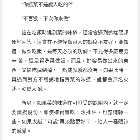
“你這菜不是讓人吃的?”
“不喜歡，下次你來做”
誰在吃飯時挑剔菜的味道，經常會遇到這樣硬邦
邦地回答。這實在不能怪做菜人的態度不友好，要知
道，做菜吃飯，是每天必須的功課。不見得多麼疲勞
辛 苦，還是得洗菜做飯，而且，好容易做出來的東
西，又被吃掉倒掉，一點成就感都沒有。如果此時，
再遇到對方不體諒地指責菜的味道，誰都會無名火
起，勃然大 怒。
所以，如果菜的味道在可忍受的範圍內，就一定
要讚揚幾句。即使確實難吃，想批評，也應婉轉一
些。如果太鹹了可說“再淡點更好了”，給人一種體諒
的感覺。