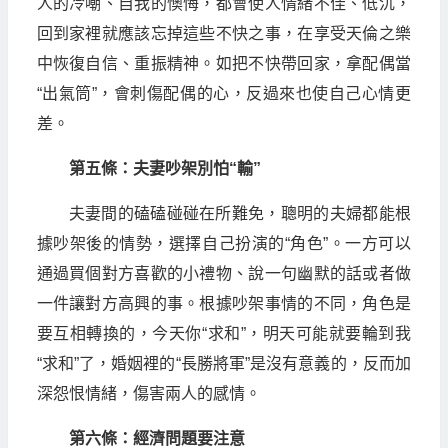
人的冷嘲、自我的懊悔，都會使人情緒不佳、低沉，
回到家裡就應該忘掉這些不快之事，在享受天倫之樂
中恢復自信、重振精神。如把不快帶回家，拿配偶當
“出氣筒”，會刺傷配偶的心，反過來也使自己心情更
差。
第五條：夫妻吵架別怕“輸”
夫妻間的磕磕碰碰在所難免，聰明的夫婦都能根
據吵架後的情勢，選擇自己扮演的“角色”。一方可以
通過買個對方喜歡的小禮物、說一句幽默的話或者做
一件讓對方高興的事。根據吵架事情的不同，角色是
要互相轉換的，今天你“求和”，明天可能就要輪到我
“求和”了，婚姻裡的“長勝將軍”是沒有意義的，反而加
深怨恨情緒，傷害兩人的感情。
第六條：經濟問題要注意