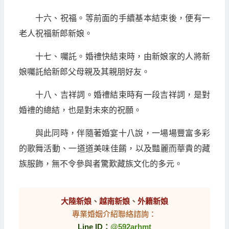
十六、祝福。等前面的手續基本結束後，便有一
老人祝福新郎新娘。
十七、囑託。婚禮快結束時，由新娘家的人將新
娘囑託給新郎父母親及其親朋好友。
十八、吉祥詞。婚禮結束時有一段吉祥詞，是對
婚禮的總結，也是對未來的祝願。
與此同時，伴隨著婚宴十八說，一場場豐富多彩
的歌舞活動、一道道美味佳餚，以及豔麗而華貴的藏
族服飾，無不令參與者驚歎藏族文化的多元。
大陸新娘
、
越南新娘
、
外籍新娘
專業婚姻介紹聯絡諮詢：
Line ID：
@592arhmt