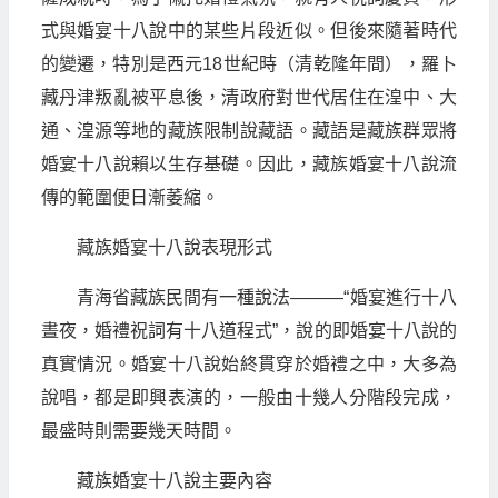
式與婚宴十八說中的某些片段近似。但後來隨著時代
的變遷，特別是西元18世紀時（清乾隆年間），羅卜
藏丹津叛亂被平息後，清政府對世代居住在湟中、大
通、湟源等地的藏族限制說藏語。藏語是藏族群眾將
婚宴十八說賴以生存基礎。因此，藏族婚宴十八說流
傳的範圍便日漸萎縮。
藏族婚宴十八說表現形式
青海省藏族民間有一種說法———“婚宴進行十八
晝夜，婚禮祝詞有十八道程式”，說的即婚宴十八說的
真實情況。婚宴十八說始終貫穿於婚禮之中，大多為
說唱，都是即興表演的，一般由十幾人分階段完成，
最盛時則需要幾天時間。
藏族婚宴十八說主要內容