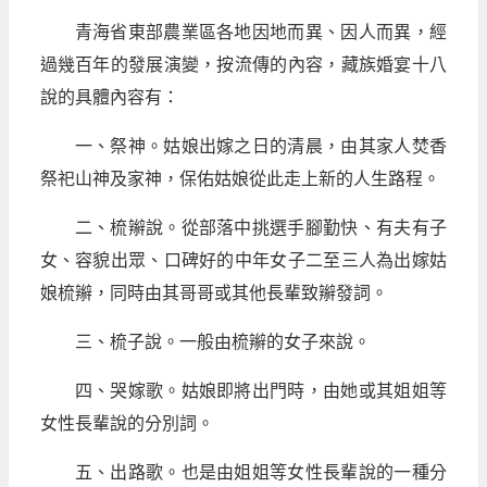
青海省東部農業區各地因地而異、因人而異，經
過幾百年的發展演變，按流傳的內容，藏族婚宴十八
說的具體內容有：
一、祭神。姑娘出嫁之日的清晨，由其家人焚香
祭祀山神及家神，保佑姑娘從此走上新的人生路程。
二、梳辮說。從部落中挑選手腳勤快、有夫有子
女、容貌出眾、口碑好的中年女子二至三人為出嫁姑
娘梳辮，同時由其哥哥或其他長輩致辮發詞。
三、梳子說。一般由梳辮的女子來說。
四、哭嫁歌。姑娘即將出門時，由她或其姐姐等
女性長輩說的分別詞。
五、出路歌。也是由姐姐等女性長輩說的一種分