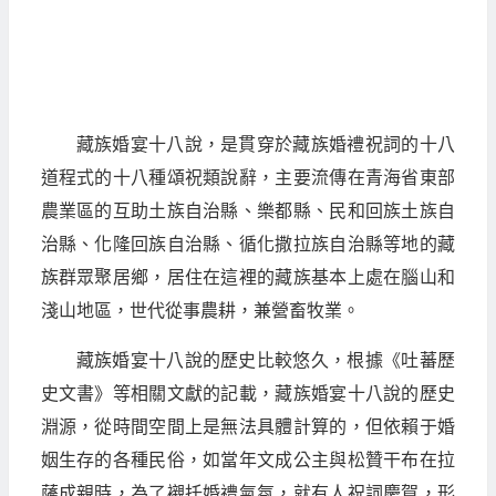
藏族婚宴十八說，是貫穿於藏族婚禮祝詞的十八
道程式的十八種頌祝類說辭，主要流傳在青海省東部
農業區的互助土族自治縣、樂都縣、民和回族土族自
治縣、化隆回族自治縣、循化撒拉族自治縣等地的藏
族群眾聚居鄉，居住在這裡的藏族基本上處在腦山和
淺山地區，世代從事農耕，兼營畜牧業。
藏族婚宴十八說的歷史比較悠久，根據《吐蕃歷
史文書》等相關文獻的記載，藏族婚宴十八說的歷史
淵源，從時間空間上是無法具體計算的，但依賴于婚
姻生存的各種民俗，如當年文成公主與松贊干布在拉
薩成親時，為了襯托婚禮氣氛，就有人祝詞慶賀，形