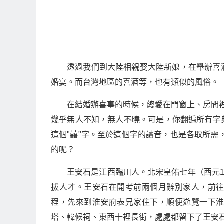
透過我們到大陸相親娶大陸新娘，在舉辦喜
婚宴。而台灣地區的喜酒等，也有類似的風俗。
在結婚辦喜事的時候，總愛在門窗上、房間裡
幾乎無人不知，無人不曉。可是，你翻遍所有字
這個"囍"字。至於這個字的讀音，也是各取所需，
的呢？
王安石是江西臨川人。北宋皇佑七年（西元1
拔人才。王安石在開考前兩個月辭別家人，前
程，先來到淮安府表兄家住下，順便遊覽一下
塔、韓候祠、東西十裡長街，處處都留下了王安