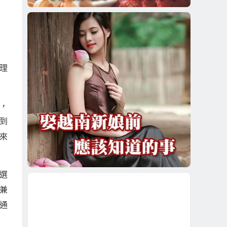
理
，
到
而來
選
兼
通