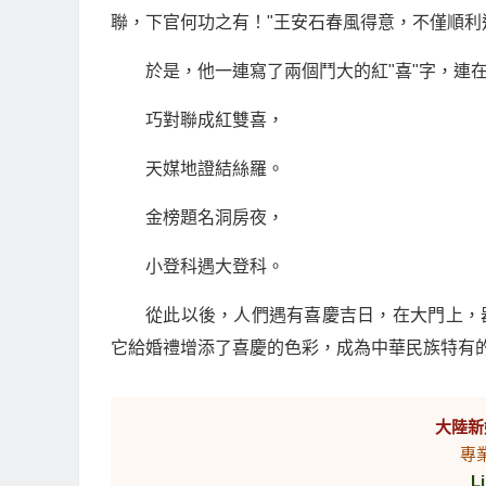
聯，下官何功之有！"王安石春風得意，不僅順
於是，他一連寫了兩個鬥大的紅"喜"字，連
巧對聯成紅雙喜，
天媒地證結絲羅。
金榜題名洞房夜，
小登科遇大登科。
從此以後，人們遇有喜慶吉日，在大門上，
它給婚禮增添了喜慶的色彩，成為中華民族特有
大陸新
專
L