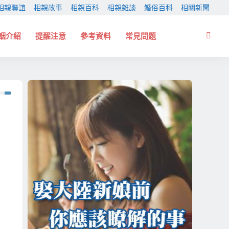
相親聯誼
相親故事
相親百科
相親雜談
婚俗百科
相關新聞
姻介紹
提醒注意
參考資料
常見問題