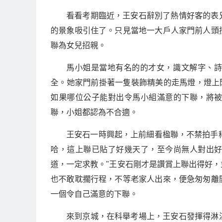
看看考期臨近，王安石辭別了熱情好客的表
的景象吸引住了。只見當地一大戶人家門前人頭
聯為女兒招親。
馬小姐是當地有名的的才女，識文解字、
全。她家門前掛著一隻裝飾精美的走馬燈，燈上
如果哪位公子能對出令馬小組滿意的下聯，將
聯，小姐都認為不合適。
王安石一時興起，上前細看楹聯，不禁拍手稱
哈，這上聯已貼了好幾天了，至今尚無人對出
道，一定求教。"王安石剛才是讚賞上聯出得好
也不敢耽擱行程，不等老家人出來，便急匆匆離
一個令自己滿意的下聯。
來到京城，在科舉考場上，王安石發揮得淋