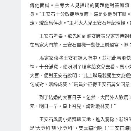
傳他面試。主考大人見提出的問題他對答如流
身。"王安石十分敏捷地反應，這是要他對下聯
走，燈熄馬停步。"主考大人見王安石年紀輕輕，
王安石考畢，欲先回到淮安府表兄家等待朝
在馬家大門前，王安石靈機一動便上前題寫下聯：
馬家家僕將王安石請入府中，並把此事飛
神，十分滿意。便吩咐丫環拿給女兒去看。馬小
大喜，便對王安石說明："此上聯是我獨生女為
句成對，姻緣成雙。"馬員外征得王安石舅父同
到了結婚的大喜日子。忽然，大門外人歡馬
元，明日一早，皇上召見，請赴瓊林宴！"
王安石與馬小姐拜過天地，進入洞房。新娘
是‘大登科’與‘小登科’，雙喜臨門啊！"王安