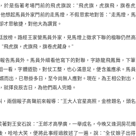
，於是指著考場門前的飛虎旗說："飛虎旗，虎旗飛，旗卷虎
。他想起馬員外家門前的走馬燈，不假思索地對答："走馬燈，馬
卻才思敏捷，對他大為讚賞。
廷放榜。路經王家營馬員外家，見馬燈上徵求下聯的楹聯仍然高
"飛虎旗，虎旗飛，旗卷虎藏身。"
快報告馬員外。馬員外細看他寫下的對聯，字跡龍飛鳳舞，下筆
姐一看，字體遒勁，對仗工整，也心滿意足，便含羞應承。馬員
選婿而出，已懸掛多日，至今尚無人應對。現在，為王相公對出，
意，就擇良辰吉日，為他們兩人完婚。
叫，兩個報子高聲前來報導："王大人官星高照，金榜題名，頭名
笑著對王安石說："王郎才高學廣，一舉成名，今晚又逢洞房花燭
石聽後，哈哈大笑，便將此事經過敘述了一遍，說："全仗娘子出得