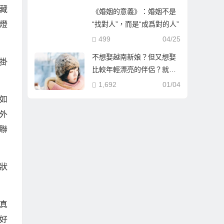
藏
《婚姻的意義》：婚姻不是
燈
“找對人”，而是“成爲對的人”
499
04/25
不想娶越南新娘？但又想娶
掛
比較年輕漂亮的伴侶？就到
哈爾濱相親娶哈爾濱新娘！
1,692
01/04
如
外
聯
狀
真
好