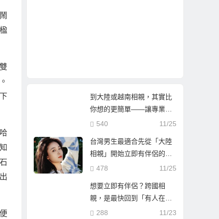
鬧
楹
雙
。
下
到大陸或越南相親，其實比
你想的更簡單——讓專業團
隊陪你找到真心伴侶
540
11/25
哈
台灣男生最適合先從「大陸
知
相親」開始立即有伴侶的第
石
一步
478
11/25
出
想要立即有伴侶？跨國相
親，是最快回到「有人在等
你」的人生方！
288
11/23
便