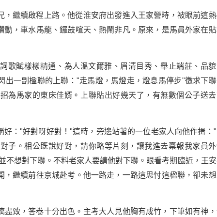
兄，繼續啟程上路。他從淮安府出發進入王家營時，被眼前這熱
攢動，車水馬龍、鑼鼓喧天、熱鬧非凡。原來，是馬員外家在貼
詩詞歌賦樣樣精通、為人溫文爾雅、眉清目秀、舉止端莊、品貌
閃出一副楹聯的上聯："走馬燈，馬燈走，燈息馬停步"徵求下聯
被招為馬家的東床佳婿。上聯貼出好幾天了，有無數個公子送去
好："好對呀好對！"這時，旁邊站著的一位老家人向他作揖："
好對子。相公既說好對，請你略等片刻，讓我進去稟報我家員外
，並不想對下聯。不料老家人要請他對下聯。眼看考期臨近，王安
開，繼續前往京城赴考。他一路走，一路這思忖這楹聯，卻未想
漓盡致，答卷十分出色。主考大人見他胸有成竹，下筆如有神，