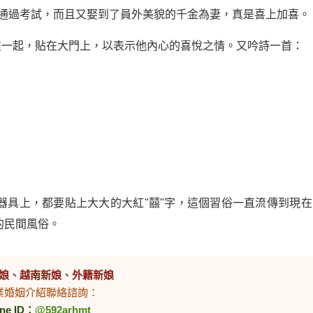
利通過考試，而且又娶到了員外美貌的千金為妻，真是喜上加喜。
在一起，貼在大門上，以表示他內心的喜悅之情。又吟詩一首：
器具上，都要貼上大大的大紅"囍"字，這個習俗一直流傳到現在
的民間風俗。
娘
、
越南新娘
、
外籍新娘
業婚姻介紹聯絡諮詢：
ine ID：
@592arhmt