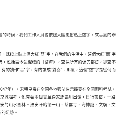
酒的時候，我們工作人員會依照大陸風俗貼上囍字，來喜氣的辦
、嫁妝上貼上個大紅"囍"字。在我們的生活中，這個大紅"囍"字
典，包括當今最權威的《辭海》，查遍所有的偏旁部首，卻查不
有的讀作"喜"字，有的讀成"雙喜"。那麼，這個"囍"字是從何
047年），宋朝皇帝在全國各地張貼告示將要在全國開科考試，
往京城趕考。他帶著兩個書童從家鄉臨川出發，日行夜宿，一路
淮安的山水園林。淮安盱眙第一山、慈雲寺、海神廟、文廟、文
石的足跡。