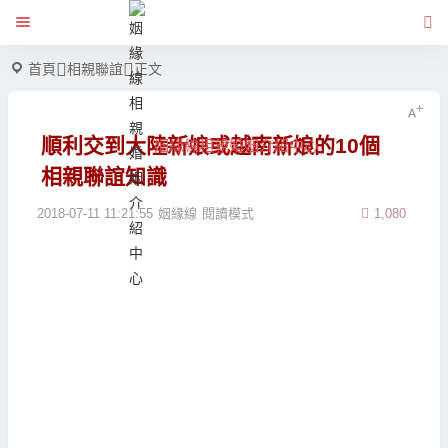
首頁
相親聯誼
正文
順利交到大陸新娘或越南新娘的10個
姻緣線相親婚姻介紹中心
相親聯誼知識
2018-07-11 11:21:55
姻緣線
閱讀模式
1,080