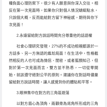
種負面心理防禦下，很少有人願意與你深入交往。相
反在第一次見面時，如果你只對個人情況蜻蜓點水，
只說個大概，反而能給對方留下神秘感，期待與你下
次見面！
2.永遠留給對方說話時間充分尊重他的話語權
社會心理研究發現，27%的不成功相親都源於一
方話多、另一方無語的尷尬局面！在生活中，性格截
然相反的人也可成為情侶、閨密，或者藍顏知己，但
對於第一次見面而言，雙方並不熟悉，一切從零開
始，就該遵守絕對公平的原則。建議你在對話時儘量
留給對方說話時間，讓人感覺到你的體貼和平等。
3.眼神集中在對方的三角區遊蕩
以對方眉心為頂角，兩顴骨為底角所形成的三角