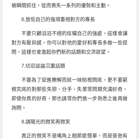
被瞬間抓住，從而喪失一系列的優勢和主動。
6.放低自己的強項重視對方的專長
不要只顧滔滔不絕的炫耀自己的強處，這樣會讓
對方有壓抑感，你可以對他的愛好和專長多做一些提
問，這樣也會激起你們新的話題和交流欲望。
7.切忌談論沉重話題
不要為了促進瞭解而就一味刨根問底，更不要窮
根究底的對那些失戀、分手、失業等問題充滿好奇，
即使你真的好奇，那也請等你們進一步熟悉之後再做
詢問。
8.請陽光的微笑再微笑
真正的微笑不是嘴角上翹那麼簡單，而是張弛有