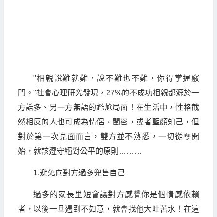
"相親說難就難，說不難也不難，你得掌握竅
門。"社會心理研究發現，27%的不成功相親都源於一
方話多、另一方無語的尷尬局面！在生活中，性格截
然相反的人也可成為情侶、閨密，或者藍顏知己，但
對於第一次見面而言，雙方並不熟悉，一切從零開
始，就該遵守絕對公平的原則………
1.避免向對方過多兜售自己
過多的家長里短會讓對方感覺你是個情感依賴
者，以後一旦遇到不如意，就會找他大吐苦水！在這