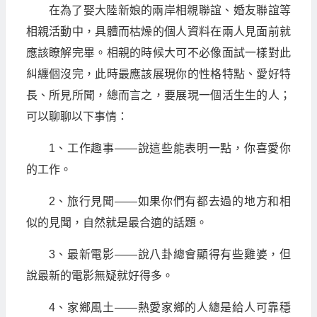
在為了娶大陸新娘的兩岸相親聯誼、婚友聯誼等
相親活動中，具體而枯燥的個人資料在兩人見面前就
應該瞭解完畢。相親的時候大可不必像面試一樣對此
糾纏個沒完，此時最應該展現你的性格特點、愛好特
長、所見所聞，總而言之，要展現一個活生生的人；
可以聊聊以下事情：
1、工作趣事——說這些能表明一點，你喜愛你
的工作。
2、旅行見聞——如果你們有都去過的地方和相
似的見聞，自然就是最合適的話題。
3、最新電影——說八卦總會顯得有些雞婆，但
說最新的電影無疑就好得多。
4、家鄉風土——熱愛家鄉的人總是給人可靠穩