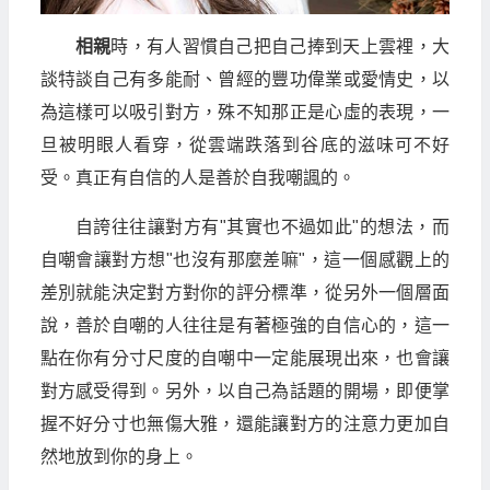
相親
時，有人習慣自己把自己捧到天上雲裡，大
談特談自己有多能耐、曾經的豐功偉業或愛情史，以
為這樣可以吸引對方，殊不知那正是心虛的表現，一
旦被明眼人看穿，從雲端跌落到谷底的滋味可不好
受。真正有自信的人是善於自我嘲諷的。
自誇往往讓對方有"其實也不過如此"的想法，而
自嘲會讓對方想"也沒有那麼差嘛"，這一個感觀上的
差別就能決定對方對你的評分標準，從另外一個層面
說，善於自嘲的人往往是有著極強的自信心的，這一
點在你有分寸尺度的自嘲中一定能展現出來，也會讓
對方感受得到。另外，以自己為話題的開場，即便掌
握不好分寸也無傷大雅，還能讓對方的注意力更加自
然地放到你的身上。