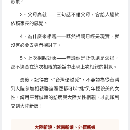
形象。
3、父母高就——三句話不離父母，會給人過於
依賴家長的感覺。
4、為什麼來相親——既然相親已經是現實，就
沒有必要去專門探討了。
5、上次相親對象——無論你是貶低還是褒揚，
都不適合在這次相親的談話中出現上次相親的對象。
最後，記得放下"台灣優越感"，不要認為從台灣
到大陸參加相親聯誼隨便都可以"挑"到年輕貌美的女
性，請用平等誠懇的態度與大陸女性相親，才能順利
交到大陸新娘！
大陸新娘
、
越南新娘
、
外籍新娘