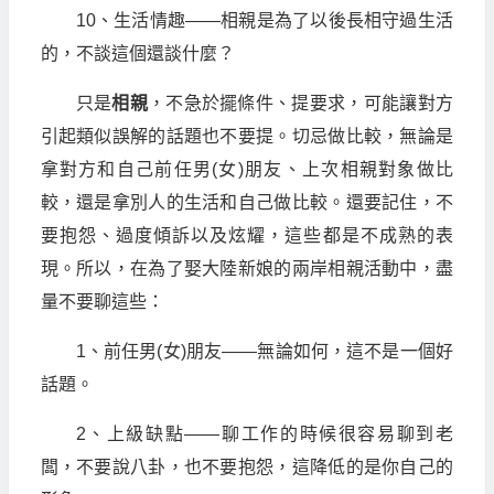
10、生活情趣——相親是為了以後長相守過生活
的，不談這個還談什麼？
只是
相親
，不急於擺條件、提要求，可能讓對方
引起類似誤解的話題也不要提。切忌做比較，無論是
拿對方和自己前任男(女)朋友、上次相親對象做比
較，還是拿別人的生活和自己做比較。還要記住，不
要抱怨、過度傾訴以及炫耀，這些都是不成熟的表
現。所以，在為了娶大陸新娘的兩岸相親活動中，盡
量不要聊這些：
1、前任男(女)朋友——無論如何，這不是一個好
話題。
2、上級缺點——聊工作的時候很容易聊到老
闆，不要說八卦，也不要抱怨，這降低的是你自己的