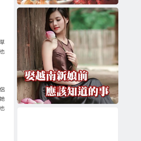
草
也
侶
她
也