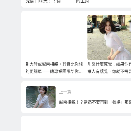
！？從自
的生肖
因
決定第一
到大陸或越南相親，其實比你想
別談什麼感覺；如果你
的更簡單——讓專業團隊陪你找
讓人有感覺，你就不需
到真心伴侶
了！
上一篇