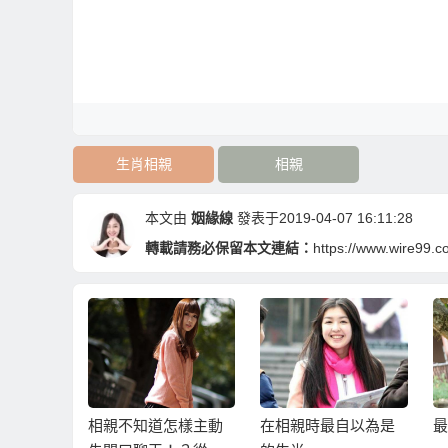
生肖相親
相親
本文由
姻緣線
發表于2019-04-07 16:11:28
轉載請務必保留本文連結：
https://www.wire99.c
怎樣主動
在相親時最自以為是
最適合相親的生肖
1