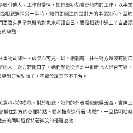
易吸引他人。工作與愛情，她們最初都會更傾向於工作，以事業
通過相親選擇另一半時，她們更關注的是對方的事業如何？至於
們更喜有男子氣概的對象來呵護自己，要是相親中遇上了言語猥
方的缺點。
注重物質條件，虛榮心可見一斑。相親時，往往對方還沒有開口
型的人；對方若開口了，她們就能從言語中推斷此人是否可靠。
會給對方留點面子，不致於讓其下不了台。
笑意吟吟的模樣。對於相親，她們的外表看似靦腆羞澀，實際上
會抓住對方的心理特點，順水推舟進行著"考驗"，一旦精明地察
離去的同時還保持著微笑的優雅姿態。