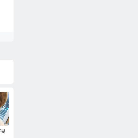
迫切
相親時最看重對方學
在相親時容易給對方
十二生