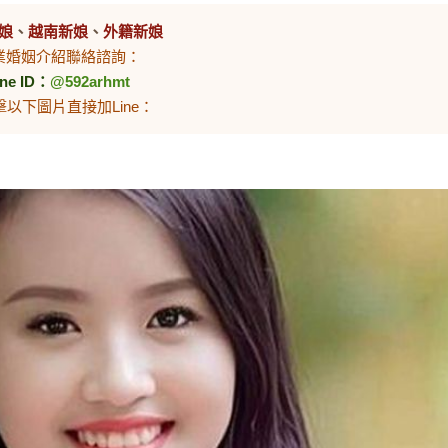
娘
、
越南新娘
、
外籍新娘
業婚姻介紹聯絡諮詢：
ine ID：
@592arhmt
擊以下圖片直接加Line：