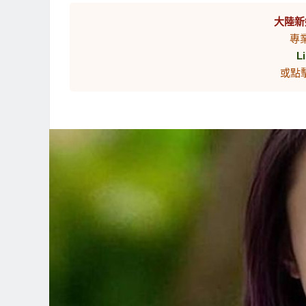
大陸新
專
L
或點