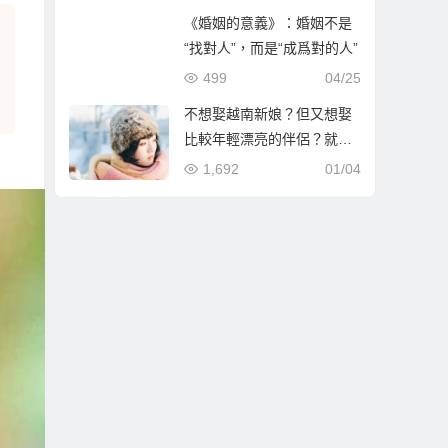
《婚姻的意義》：婚姻不是
“找對人”，而是“成爲對的人”
499
04/25
不想娶越南新娘？但又想娶
比較年輕漂亮的伴侶？就到
哈爾濱相親娶哈爾濱新娘！
1,692
01/04