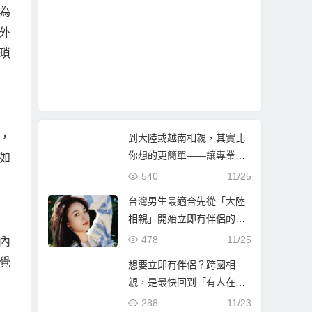
為
外
瑣
，
到大陸或越南相親，其實比
你想的更簡單——讓專業團
如
隊陪你找到真心伴侶
540
11/25
台灣男生最適合先從「大陸
相親」開始立即有伴侶的第
一步
478
11/25
內
覺
想要立即有伴侶？跨國相
親，是最快回到「有人在等
你」的人生方！
288
11/23