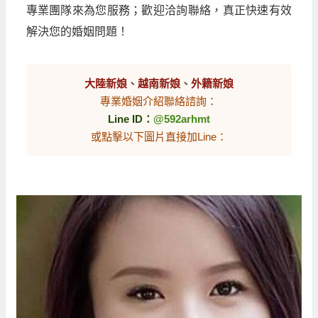
專業團隊來為您服務；歡迎洽詢聯絡，真正快速有效
解決您的婚姻問題！
大陸新娘
、
越南新娘
、
外籍新娘
專業婚姻介紹聯絡諮詢：
Line ID：
@592arhmt
或點擊以下圖片直接加Line：