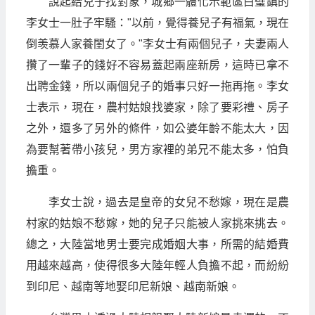
說起給兒子找對象，城鄉一體化示範區白璧鎮的
李女士一肚子牢騷："以前，覺得養兒子有福氣，現在
倒羡慕人家養閨女了。"李女士有兩個兒子，夫妻兩人
攢了一輩子的錢好不容易蓋起兩座新房，這時已拿不
出聘金錢，所以兩個兒子的婚事只好一拖再拖。李女
士表示，現在，農村姑娘找婆家，除了要彩禮、房子
之外，還多了另外的條件，如公婆年齡不能太大，因
為要幫著帶小孩兒，男方家裡的弟兄不能太多，怕負
擔重。
李女士說，過去是皇帝的女兒不愁嫁，現在是農
村家的姑娘不愁嫁，她的兒子只能被人家挑來挑去。
總之，大陸當地男士要完成婚姻大事，所需的結婚費
用越來越高，使得很多大陸年輕人負擔不起，而紛紛
到印尼、越南等地娶印尼新娘、越南新娘。