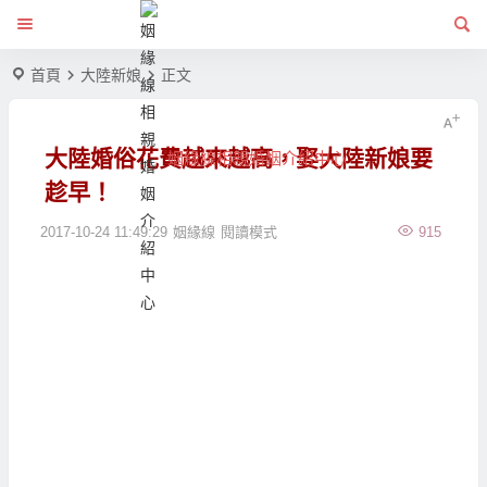
首頁
大陸新娘
正文
大陸婚俗花費越來越高，娶大陸新娘要
姻緣線相親婚姻介紹中心
趁早！
2017-10-24 11:49:29
姻緣線
閱讀模式
915