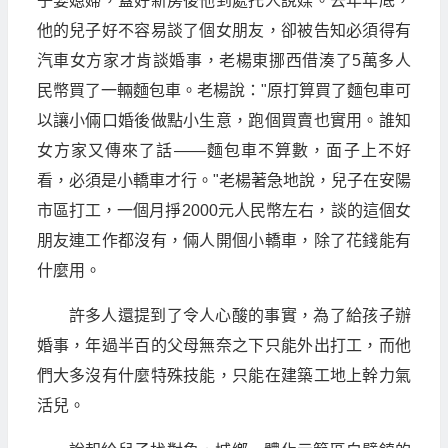
子娶媳婦，蓋好新房後他到處托人說媒。去年年底，
他的兒子好不容易談了個女朋友，卻被告知必須得有
汽車女方家才肯談婚事，老楊東挪西借湊了5萬多人
民幣買了一輛麵包車。老楊說："原打算買了麵包車可
以讓小倆口婚後做點小生意，跑個買賣也實用。誰知
女方家又傳來了話——麵包車不算數，面子上不好
看，必須是小轎車才行。"老楊著急地說，兒子在安陽
市區打工，一個月掙2000元人民幣左右，談的這個女
朋友連工作都沒有，倆人開個小轎車，除了花錢能有
什麼用。
許多人還提到了令人心酸的事實，為了給孩子辦
婚事，年過半百的父母無奈之下只能外出打工，而他
們大多沒有什麼特殊技能，只能在建築工地上幹力氣
活兒。