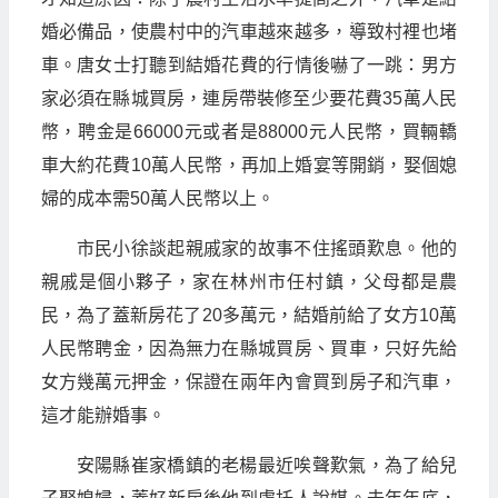
婚必備品，使農村中的汽車越來越多，導致村裡也堵
車。唐女士打聽到結婚花費的行情後嚇了一跳：男方
家必須在縣城買房，連房帶裝修至少要花費35萬人民
幣，聘金是66000元或者是88000元人民幣，買輛轎
車大約花費10萬人民幣，再加上婚宴等開銷，娶個媳
婦的成本需50萬人民幣以上。
市民小徐談起親戚家的故事不住搖頭歎息。他的
親戚是個小夥子，家在林州市任村鎮，父母都是農
民，為了蓋新房花了20多萬元，結婚前給了女方10萬
人民幣聘金，因為無力在縣城買房、買車，只好先給
女方幾萬元押金，保證在兩年內會買到房子和汽車，
這才能辦婚事。
安陽縣崔家橋鎮的老楊最近唉聲歎氣，為了給兒