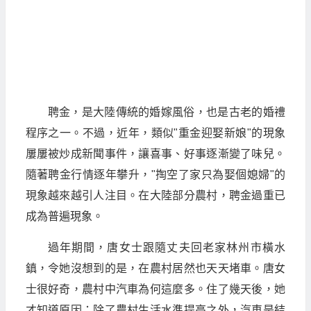
聘金，是大陸傳統的婚嫁風俗，也是古老的婚禮
程序之一。不過，近年，類似"重金迎娶新娘"的現象
屢屢被炒成新聞事件，讓喜事、好事逐漸變了味兒。
隨著聘金行情逐年攀升，"掏空了家只為娶個媳婦"的
現象越來越引人注目。在大陸部分農村，聘金過重已
成為普遍現象。
過年期間，唐女士跟隨丈夫回老家林州市橫水
鎮，令她沒想到的是，在農村居然也天天堵車。唐女
士很好奇，農村中汽車為何這麼多。住了幾天後，她
才知道原因：除了農村生活水準提高之外，汽車是結