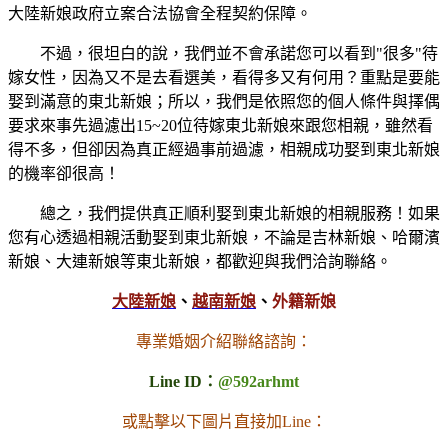
大陸新娘政府立案合法協會全程契約保障。
不過，很坦白的說，我們並不會承諾您可以看到"很多"待
嫁女性，因為又不是去看選美，看得多又有何用？重點是要能
娶到滿意的東北新娘；所以，我們是依照您的個人條件與擇偶
要求來事先過濾出15~20位待嫁東北新娘來跟您相親，雖然看
得不多，但卻因為真正經過事前過濾，相親成功娶到東北新娘
的機率卻很高！
總之，我們提供真正順利娶到東北新娘的相親服務！如果
您有心透過相親活動娶到東北新娘，不論是吉林新娘、哈爾濱
新娘、大連新娘等東北新娘，都歡迎與我們洽詢聯絡。
大陸新娘
、
越南新娘
、
外籍新娘
專業婚姻介紹聯絡諮詢：
Line ID：
@592arhmt
或點擊以下圖片直接加Line：