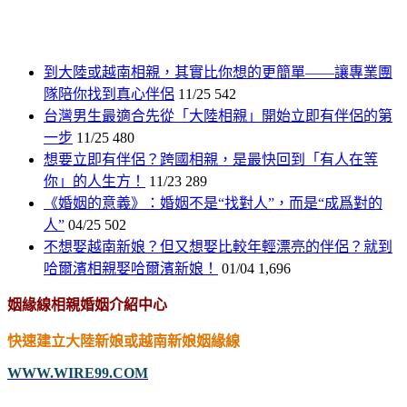
到大陸或越南相親，其實比你想的更簡單——讓專業團
隊陪你找到真心伴侶
11/25
542
台灣男生最適合先從「大陸相親」開始立即有伴侶的第
一步
11/25
480
想要立即有伴侶？跨國相親，是最快回到「有人在等
你」的人生方！
11/23
289
《婚姻的意義》：婚姻不是“找對人”，而是“成爲對的
人”
04/25
502
不想娶越南新娘？但又想娶比較年輕漂亮的伴侶？就到
哈爾濱相親娶哈爾濱新娘！
01/04
1,696
姻緣線相親婚姻介紹中心
快速建立大陸新娘或越南新娘姻緣線
WWW.WIRE99.COM