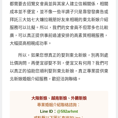
都需要去招覽女會員並與其家人建立信賴關係，相關
成本並不便宜，並不像一些半調子只是靠發發廣告或
拜託三大姑七大嬸拉親朋好友來相親的東北新娘介紹
服務可以比擬。所以，我們的女會員不但眾多也比較
廣，可以真正提供事前過濾安排的高素質相親服務，
大幅提高相親成功率。
所以，如果您想真正的娶到東北新娘，別再到處
比價詢問，再便宜卻娶不到，便宜又有何用？我們可
以真正的協助您順利娶到東北新娘，真正專業提供東
北新娘婚姻介紹服務，歡迎洽詢聯絡。
大陸新娘
、
越南新娘
、
外籍新娘
專業婚姻介紹聯絡諮詢：
Line ID：
@592arhmt
或點擊以下圖片直接加Line：