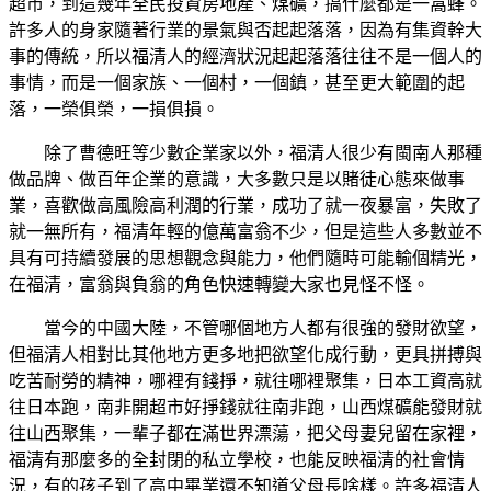
超市，到這幾年全民投資房地產、煤礦，搞什麼都是一窩蜂。
許多人的身家隨著行業的景氣與否起起落落，因為有集資幹大
事的傳統，所以福清人的經濟狀況起起落落往往不是一個人的
事情，而是一個家族、一個村，一個鎮，甚至更大範圍的起
落，一榮俱榮，一損俱損。
除了曹德旺等少數企業家以外，福清人很少有閩南人那種
做品牌、做百年企業的意識，大多數只是以賭徒心態來做事
業，喜歡做高風險高利潤的行業，成功了就一夜暴富，失敗了
就一無所有，福清年輕的億萬富翁不少，但是這些人多數並不
具有可持續發展的思想觀念與能力，他們隨時可能輸個精光，
在福清，富翁與負翁的角色快速轉變大家也見怪不怪。
當今的中國大陸，不管哪個地方人都有很強的發財欲望，
但福清人相對比其他地方更多地把欲望化成行動，更具拼搏與
吃苦耐勞的精神，哪裡有錢掙，就往哪裡聚集，日本工資高就
往日本跑，南非開超市好掙錢就往南非跑，山西煤礦能發財就
往山西聚集，一輩子都在滿世界漂蕩，把父母妻兒留在家裡，
福清有那麼多的全封閉的私立學校，也能反映福清的社會情
況，有的孩子到了高中畢業還不知道父母長啥樣。許多福清人