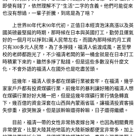
即使有錢了，依然理解不了"生活"二字的含義。他們可能從來
也沒有想過，一輩子折騰，到底是為了啥？
上世界80年代末90年代初，正值日本經濟泡沫高漲以及英
國英磅最堅挻的時期，那時候在日本與英國打工，勤勞且運氣
好的一個月可以掙到2萬人民幣左右，而國內那時候的月工資
只有300多元人民幣，為了多掙錢，福清人偷渡成風，甚至學
校的老師都跑光了，不少福清老闆的第一桶金就是在日本打工
時積累下來的。雖然多掙了點錢，但是這些多數沒有什麼文
化，不會外語的福清人在國外也是吃盡苦頭。
這幾年，福清人很多都在煤礦行業被套牢，在福清，幾乎
家家戶戶都有投資煤礦行業，前幾年的暴利讓好賭的福清人想
在煤礦行業好好大賭一把，但是這幾年煤礦行業行情急轉直
下，幾百億的資金深套在山西與內蒙兩省區，讓福清投資客損
失慘重，欲哭無淚。但是該幹嘛還得幹嘛，日子還得繼續。
目前，福清一帶的女性非常熱衷嫁台灣，也因為相關費用
非常便宜，比娶大陸其他地區的大陸新娘都便宜非常多，加上