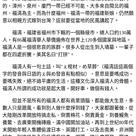
的，漳州、泉州、廈門一帶已經不可能，大多來自閩北的福
州、福清為主，而為什麼福州、福清一帶的福建新娘，仍然願
意以相親方式嫁到台灣？這就要從當地的民風講起了。
福清，福建省福州市下轄的一個縣級市，總人口約130萬
人，有86萬福清華人華僑遍佈在世界上120多個國家與地區。
福清人是一個很悲哀的族群，很多人從出生到入墳墓，一輩子
都在四處折騰，美其名曰"打拼"。
福清人有一句土話，叫"ぇ棺材，め草葬"（福清話這兩個
字的發音與日語的ぇ與め發音有點相似），意思是要嗎成功，
要嗎失敗，絕不過平庸的生活，這種文化深入福清人的骨髓。
福清人所謂的成功就是起大厝，開好車，做個有錢人。
但並不是所有的福清人都有商業頭腦，都能做大生意，多
數人只是跟風，看到別人做什麼掙到錢了，大家都跟著做，從
大陸剛改革開放時搞走私、倒賣棉花、倒賣黃金、到養鰻魚、
養鱉、去廣東開機磚廠、滿中國開加油站，再到上世紀80年代
末開始年輕人集體偷渡日本、英國打工，以及去南美、非洲開