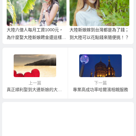
大陸六億人每月工資1000元，
大陸新娘嫁到台灣都是為了錢；
為什麼娶大陸新娘聘金還這樣
到大陸可以花點錢來隨便挑！？
高？
上一篇
下一篇
真正順利娶到大連新娘的大連相親活動
專業高成功率哈爾濱相親服務