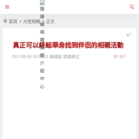
首頁
大陸相親
正文
真正可以終結單身找到伴侶的相親活動
姻緣線相親婚姻介紹中心
2017-08-09 14:52:13
姻緣線
閱讀模式
817