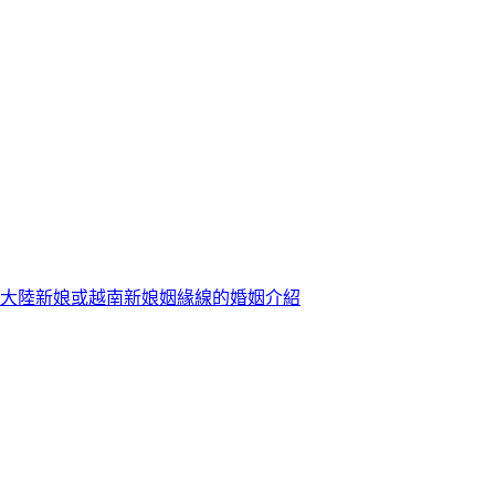
大陸新娘或越南新娘姻緣線的婚姻介紹