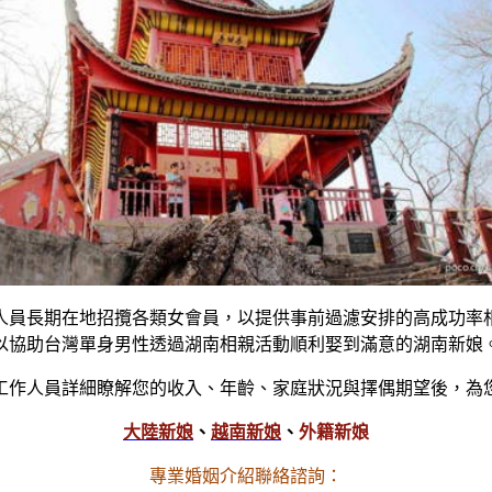
人員長期在地招攬各類女會員，以提供事前過濾安排的高成功率
以協助台灣單身男性透過湖南相親活動順利娶到滿意的湖南新娘
工作人員詳細瞭解您的收入、年齡、家庭狀況與擇偶期望後，為
大陸新娘
、
越南新娘
、
外籍新娘
專業婚姻介紹聯絡諮詢：