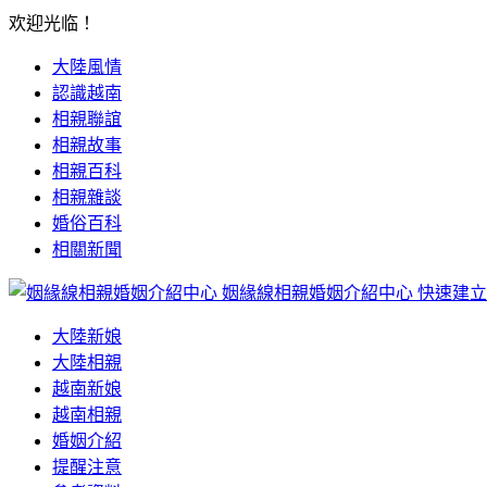
欢迎光临！
大陸風情
認識越南
相親聯誼
相親故事
相親百科
相親雜談
婚俗百科
相關新聞
姻緣線相親婚姻介紹中心
快速建立
大陸新娘
大陸相親
越南新娘
越南相親
婚姻介紹
提醒注意