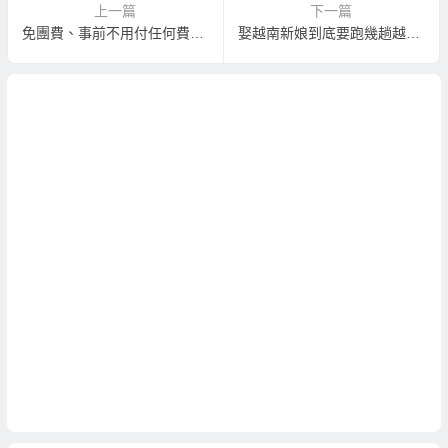
上一篇
下一篇
免團費、事前不用付任何費用輕鬆到越南相親娶越南新娘
娶越南新娘到底要跑幾趟越南？