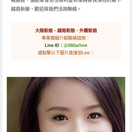
親服務，協助單身男性順利娶到單純善良漂亮的鄉下
越南新娘，歡迎與我們洽詢聯絡。
大陸新娘
、
越南新娘
、
外籍新娘
專業婚姻介紹聯絡諮詢：
Line ID：
@592arhmt
或點擊以下圖片直接加Line：