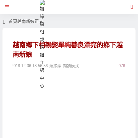
首頁
越南新娘
正文
越南鄉下相親娶單純善良漂亮的鄉下越
姻緣線相親婚姻介紹中心
南新娘
2018-12-06 18:56:56
姻緣線
閱讀模式
976