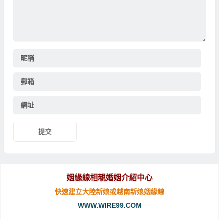
昵稱
郵箱
網址
提交
姻緣線相親婚姻介紹中心
快速建立大陸新娘或越南新娘姻緣線
WWW.WIRE99.COM