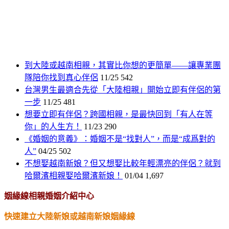
到大陸或越南相親，其實比你想的更簡單——讓專業團
隊陪你找到真心伴侶
11/25
542
台灣男生最適合先從「大陸相親」開始立即有伴侶的第
一步
11/25
481
想要立即有伴侶？跨國相親，是最快回到「有人在等
你」的人生方！
11/23
290
《婚姻的意義》：婚姻不是“找對人”，而是“成爲對的
人”
04/25
502
不想娶越南新娘？但又想娶比較年輕漂亮的伴侶？就到
哈爾濱相親娶哈爾濱新娘！
01/04
1,697
姻緣線相親婚姻介紹中心
快速建立大陸新娘或越南新娘姻緣線