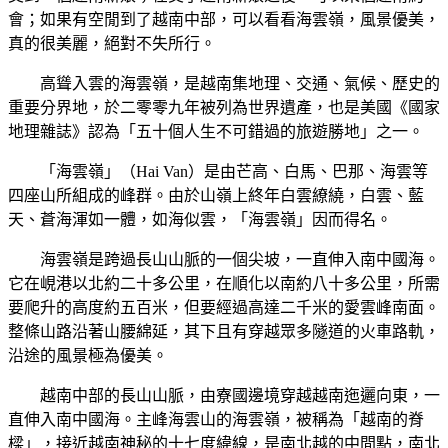
會；如果有空閒到了越南中部，可以看看海雲嶺，風景優美，
真的很美麗，絕對不失所行。
高聳入雲的海雲嶺，是越南集地理、交通、氣候、歷史的
重要分界地，於二零零九年被列為世界遺產，也是美國《國家
地理雜誌》認為「五十個人生不可錯過的旅遊勝地」之一。
「海雲嶺」（Hai Van）是由芒高、白馬、巴那、海雲等
四座山所組成的峰群。由於山嶺上終年白雲繚繞，白雲、藍
天、蒼海渾如一體，如海似雲，「海雲嶺」因而得名。
海雲嶺是跨過長山山脈的一個尖坡，一直伸入南中國海。
它在峴港以北約二十多公里，在順化以南約八十多公里，所需
要爬升的高度約五百米，但要經過高達二千米的愛雲峰南面。
整條山路沿著山腰綿延，其下且有穿越眾多隧道的火車路軌，
沿途的風景極為優美。
越南中部的長山山脈，由寮國邊境穿越越南迤邐向東，一
直伸入南中國海。主峰海雲山的海雲嶺，被稱為「越南的脊
樑」，接近越南神秘的十七度緯線，是南北越的中間點，南北