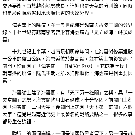
交通要衝。由於越南地勢狹長，這裡也是天氣的分割線，同時
也是廣南峴港省和承天順化省的天然分界。
海雲嶺上的隘道，在十五世紀時是越南與占婆王國的分界
線。十七世紀有越南學者曾形容海雲嶺為「足立於海，峰頂於
雲」。
十九世紀上半葉，越南阮朝明命年間，在海雲嶺修築達數
十公里的盤山公路，海雲嶺位於制高點，並在嶺上前後築起了
關門，從而有了「海雲關」（Hai Van Pass）。它成為阮氏王
朝南邊的屏障，阮氏王朝之所以建都順化，海雲嶺是個重要因
素。
海雲嶺上建了海雲關，有「天下第一雄關」之稱，具「一
夫當關」之勢。海雲關均用山石砌成，十分堅固，前關門上刻
有「海雲關」三個大字，後關門上題有「天下第一雄關」六個
大字。這兒是越南近代史上最著名的戰略要點之一，很多故事
都發生在這裡。
隘道上的兩個崗樓，一個是法國殖民者留下，另一個是越