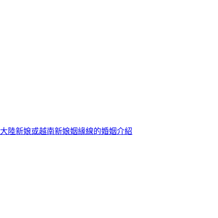
大陸新娘或越南新娘姻緣線的婚姻介紹