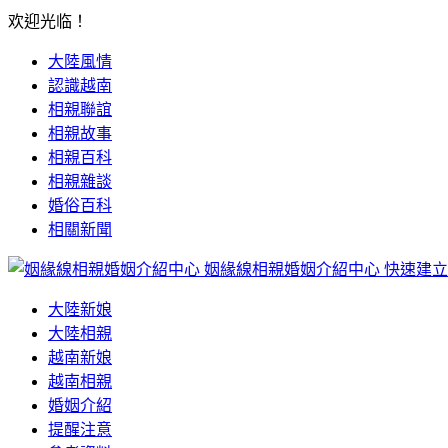
欢迎光临！
大陸風情
認識越南
相親聯誼
相親故事
相親百科
相親雜談
婚俗百科
相關新聞
姻緣線相親婚姻介紹中心
快速建立
大陸新娘
大陸相親
越南新娘
越南相親
婚姻介紹
提醒注意