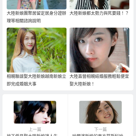
大陸新娘團聚居留定居身分證辦
大陸新娘都太勢力與死要錢！？
理等相關諮詢說明
相親聯誼娶大陸新娘越南新娘立
大陸直營相親結婚服務輕鬆便宜
即完成婚姻大事
娶大陸新娘！
上一篇
下一篇
放下偏見娶大陸新娘讓人生更圓滿！
哈爾濱新娘的東方莫斯科哈爾濱