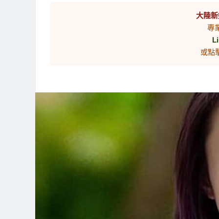
大陸新
專
L
或點