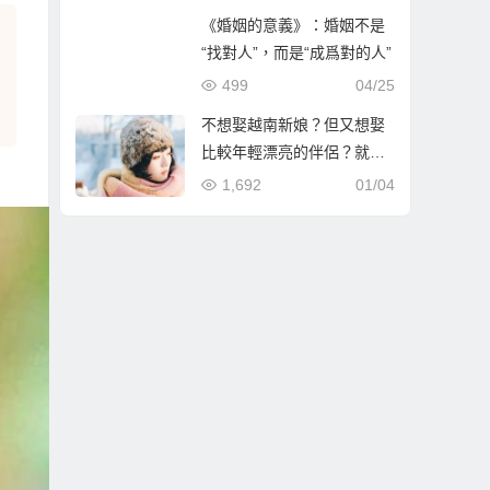
《婚姻的意義》：婚姻不是
“找對人”，而是“成爲對的人”
499
04/25
不想娶越南新娘？但又想娶
比較年輕漂亮的伴侶？就到
哈爾濱相親娶哈爾濱新娘！
1,692
01/04