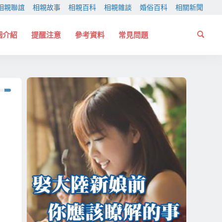
相親聯誼
相親故事
相親百科
相親雜談
婚俗百科
相關新聞
姻介紹
提醒注意
參考資料
常見問題