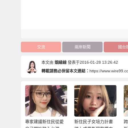
交流
兩岸新聞
國台
本文由
姻緣線
發表于2016-01-28 13:26:42
轉載請務必保留本文連結：
https://www.wire99.
住民在移
專家建議新住民從愛
新住民子女培力計畫
跨