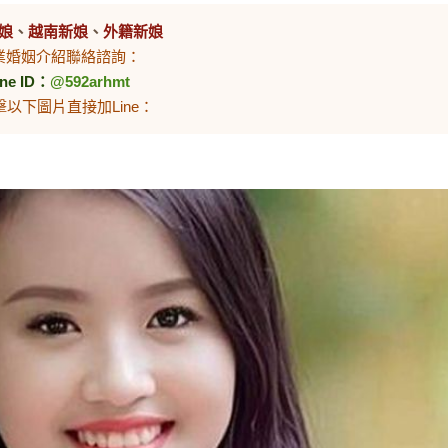
娘
、
越南新娘
、
外籍新娘
業婚姻介紹聯絡諮詢：
ine ID：
@592arhmt
擊以下圖片直接加Line：