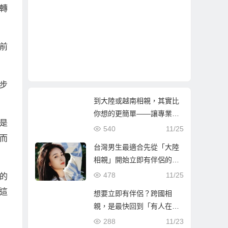
轉
前
步
到大陸或越南相親，其實比
你想的更簡單——讓專業團
是
隊陪你找到真心伴侶
540
11/25
而
台灣男生最適合先從「大陸
相親」開始立即有伴侶的第
一步
478
11/25
的
這
想要立即有伴侶？跨國相
親，是最快回到「有人在等
你」的人生方！
288
11/23