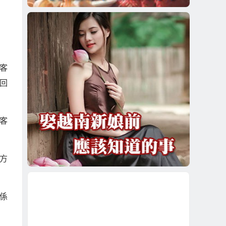
客
回
客
方
係