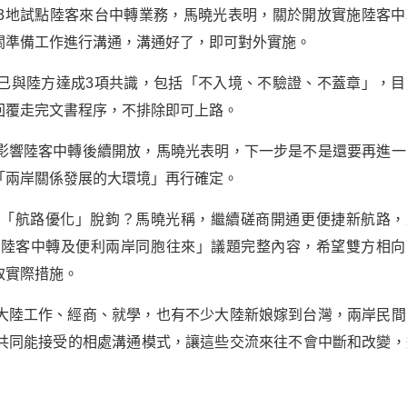
3地試點陸客來台中轉業務，馬曉光表明，關於開放實施陸客中
關準備工作進行溝通，溝通好了，即可對外實施。
已與陸方達成3項共識，包括「不入境、不驗證、不蓋章」，目
回覆走完文書程序，不排除即可上路。
影響陸客中轉後續開放，馬曉光表明，下一步是不是還要再進一
「兩岸關係發展的大環境」再行確定。
與「航路優化」脫鉤？馬曉光稱，繼續磋商開通更便捷新航路，
「陸客中轉及便利兩岸同胞往來」議題完整內容，希望雙方相向
取實際措施。
大陸工作、經商、就學，也有不少大陸新娘嫁到台灣，兩岸民間
共同能接受的相處溝通模式，讓這些交流來往不會中斷和改變，