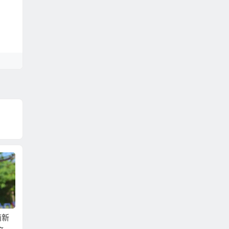
南新
娶了越南新娘幫越配
大陸政府提供額外假
日本超