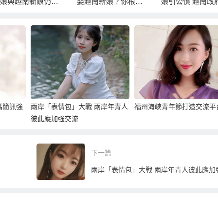
娘與越南新娘仍佔
娶越南新娘？你根本
娘引公憤 越南政
數
是呆子來投胎轉世！
求嚴懲
碼簡訊強
兩岸「表情包」大戰 兩岸年青人
福州海峽青年節打造交流平
彼此應加強交流
下一篇