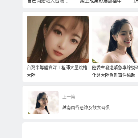
住家鄉味
自己開始融入台灣生
線上成果影展熱播中
新
活
多
台灣半導體資深工程師大量跳槽
陸委會發送緊急專線號
大陸
化赴大陸急難事件協助
上一篇
越南風俗忌諱及飲食習慣