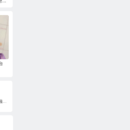
府要
愛妻平反！他舉越南
期鼓勵單身女員工去
不看外
新娘「8優點」！
約會相親
親」
台
兩岸「表情包」大戰 兩岸年青人彼此應加強交流