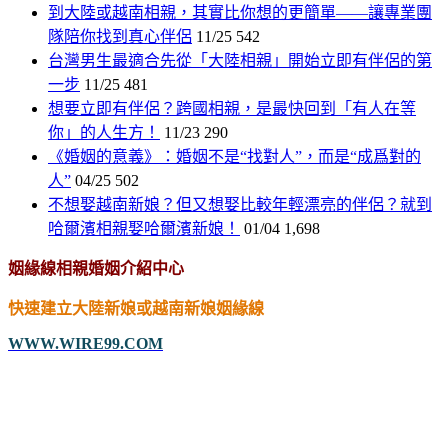
到大陸或越南相親，其實比你想的更簡單——讓專業團
隊陪你找到真心伴侶
11/25
542
台灣男生最適合先從「大陸相親」開始立即有伴侶的第
一步
11/25
481
想要立即有伴侶？跨國相親，是最快回到「有人在等
你」的人生方！
11/23
290
《婚姻的意義》：婚姻不是“找對人”，而是“成爲對的
人”
04/25
502
不想娶越南新娘？但又想娶比較年輕漂亮的伴侶？就到
哈爾濱相親娶哈爾濱新娘！
01/04
1,698
姻緣線相親婚姻介紹中心
快速建立大陸新娘或越南新娘姻緣線
WWW.WIRE99.COM