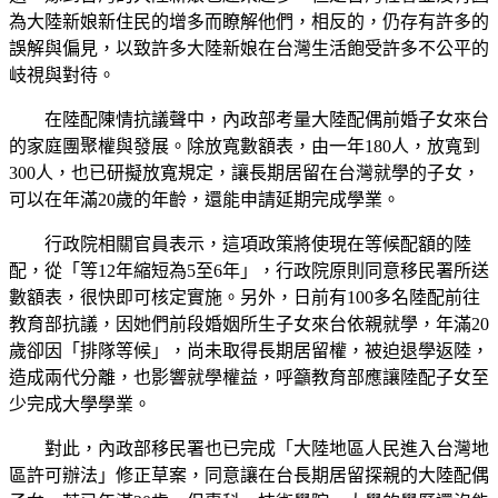
為大陸新娘新住民的增多而瞭解他們，相反的，仍存有許多的
誤解與偏見，以致許多大陸新娘在台灣生活飽受許多不公平的
岐視與對待。
在陸配陳情抗議聲中，內政部考量大陸配偶前婚子女來台
的家庭團聚權與發展。除放寬數額表，由一年180人，放寬到
300人，也已研擬放寬規定，讓長期居留在台灣就學的子女，
可以在年滿20歲的年齡，還能申請延期完成學業。
行政院相關官員表示，這項政策將使現在等候配額的陸
配，從「等12年縮短為5至6年」，行政院原則同意移民署所送
數額表，很快即可核定實施。另外，日前有100多名陸配前往
教育部抗議，因她們前段婚姻所生子女來台依親就學，年滿20
歲卻因「排隊等候」，尚未取得長期居留權，被迫退學返陸，
造成兩代分離，也影響就學權益，呼籲教育部應讓陸配子女至
少完成大學學業。
對此，內政部移民署也已完成「大陸地區人民進入台灣地
區許可辦法」修正草案，同意讓在台長期居留探親的大陸配偶