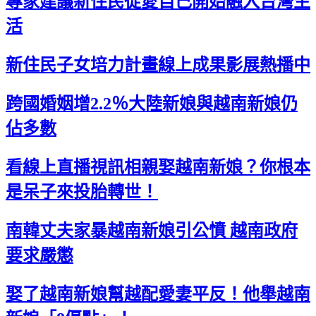
專家建議新住民從愛自己開始融入台灣生
活
新住民子女培力計畫線上成果影展熱播中
跨國婚姻增2.2％大陸新娘與越南新娘仍
佔多數
看線上直播視訊相親娶越南新娘？你根本
是呆子來投胎轉世！
南韓丈夫家暴越南新娘引公憤 越南政府
要求嚴懲
娶了越南新娘幫越配愛妻平反！他舉越南