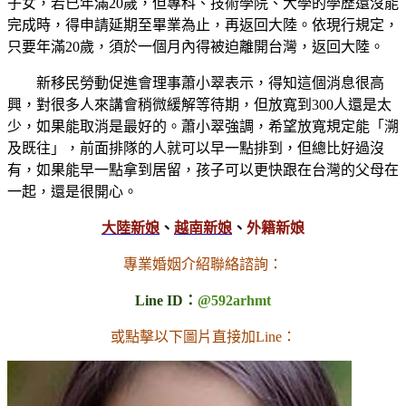
子女，若已年滿20歲，但專科、技術學院、大學的學歷還沒能
完成時，得申請延期至畢業為止，再返回大陸。依現行規定，
只要年滿20歲，須於一個月內得被迫離開台灣，返回大陸。
新移民勞動促進會理事蕭小翠表示，得知這個消息很高
興，對很多人來講會稍微緩解等待期，但放寬到300人還是太
少，如果能取消是最好的。蕭小翠強調，希望放寬規定能「溯
及既往」，前面排隊的人就可以早一點排到，但總比好過沒
有，如果能早一點拿到居留，孩子可以更快跟在台灣的父母在
一起，還是很開心。
大陸新娘
、
越南新娘
、
外籍新娘
專業婚姻介紹聯絡諮詢：
Line ID：
@592arhmt
或點擊以下圖片直接加Line：