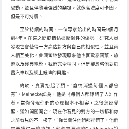
驅動，並且伴隨著強烈的樂趣。就像高濃度可卡因，
但是不可持續。
至於持續的時間，一位專家給出的時間是9個月
到4年。在這之間癡情佔據壓倒性的優勢：研究人員
發現它會使得一方高估對方與自己的相似性，並且兩
人相互美化。會興奮地發現原來他也喜歡泰國菜、旅
遊以及經典電影，我們完全相同。但是卻忽略他對於
舊汽車以及網上紙牌的興趣。
終於，真實抬起了頭。"癡情消退每個人都會
有"，Meinecke認為，他是《每個人都嫁錯了人》作
者。當你發現你們的心理根本不相容，之後忽然覺
醒，猶如開關開合。現在你看見的對方的一切都和你
之前看見的不一樣了。"你會關注他們那裡錯了，他們
需要獲得一條資訊：他們需要改變"，Meinecke說