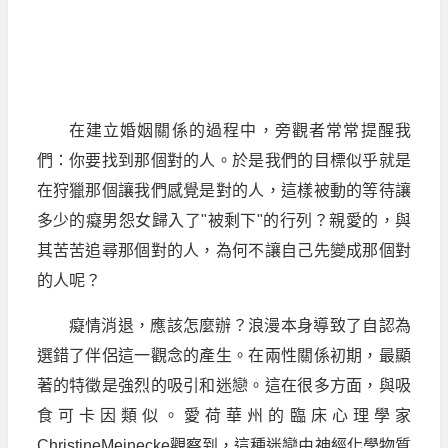
在建立婚姻關係的過程中，旁觀者常常提醒我
們：你要找到那個對的人。於是我們的目標似乎就是
在狩獵那個讓我們感覺是對的人，這樣被動的等待讓
多少的癡男怨女歸入了"被剩下"的行列？親愛的，與
其苦苦追尋那個對的人，為何不讓自己先變成那個對
的人呢？
癡情消退，應該怎麼辦？浪漫本身導致了自認為
選錯了伴侶這一觀念的產生。在兩性關係初期，最顯
著的特徵是強烈的吸引和迷戀。這在很多方面，與吸
食可卡因類似。愛荷華州的臨床心理學家
ChristineMeinecke觀察到，這種迷戀由神經化學物質