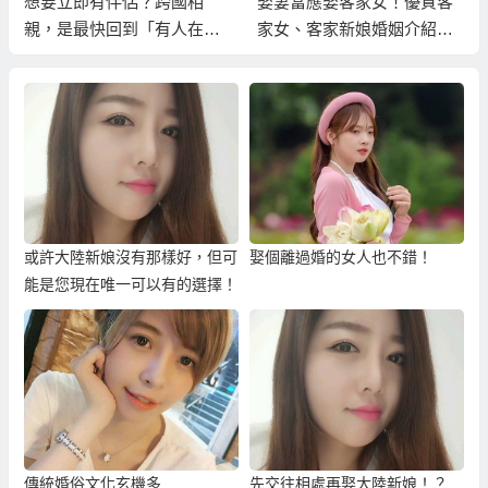
想要立即有伴侶？跨國相
娶妻當應娶客家女！優質客
親，是最快回到「有人在等
家女、客家新娘婚姻介紹服
你」的人生方！
務！
或許大陸新娘沒有那樣好，但可
娶個離過婚的女人也不錯！
能是您現在唯一可以有的選擇！
傳統婚俗文化玄機多
先交往相處再娶大陸新娘！？