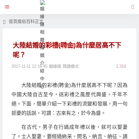
首頁
婚俗百科
正文
大陸結婚的彩禮(聘金)為什麼居高不下
姻緣線相親婚姻介紹中心
呢？
2017-11-11 12:19:45
姻緣線
閱讀模式
1,319
大陸結婚的彩禮(聘金)為什麼居高不下呢？因為
中國大陸自古至今，送彩禮之風歷代興盛，千年不
絕。下面，簡單介紹一下彩禮的流變和發展，用一句
扼要的話說，可謂：古來有之，於今為盛。
在古代，男子在行過成年禮以後，就可以娶妻
了。士人娶妻，要經過納采、問名、納吉、納征、請