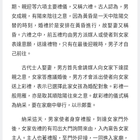
期、親迎等六項主要禮儀，又稱六禮。古人認為，男
女成親，有陽來陰往之意，因為黃昏是一天中陰陽交
替的時刻，婚禮於是安排在黃昏進行，故娶妻又稱
昏。六禮之中，前五禮均由男方派媒人或使者到女家
表達意願，送達禮物，只有在最後迎親時，男子才自
己前往。
古代士人娶妻，男方首先會請媒人向女家下達提
親之意，女家答應議婚後，男方才會派出使者向女家
送上彩禮，表示已選擇此家女孩為婚配對象。彩禮一
般用雁，亦是取其順陰陽往來之意。獻彩禮的儀式稱
為納采，要在家廟中舉行，以示鄭重。
納采這天，男家使者身穿禮服，到達女家門外
後，女家佐禮的有司出大門詢問來由，入內稟告女家
主人。主人也著禮服，至門外迎接，一同進入家廟，