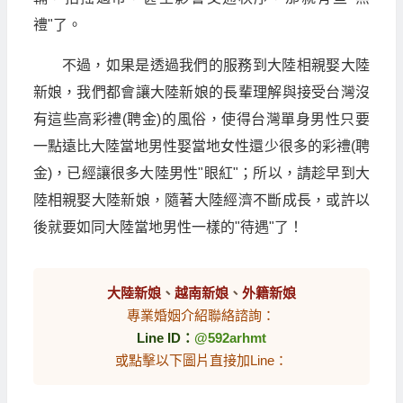
禮"了。
不過，如果是透過我們的服務到大陸相親娶大陸
新娘，我們都會讓大陸新娘的長輩理解與接受台灣沒
有這些高彩禮(聘金)的風俗，使得台灣單身男性只要
一點遠比大陸當地男性娶當地女性還少很多的彩禮(聘
金)，已經讓很多大陸男性"眼紅"；所以，請趁早到大
陸相親娶大陸新娘，隨著大陸經濟不斷成長，或許以
後就要如同大陸當地男性一樣的"待遇"了！
大陸新娘
、
越南新娘
、
外籍新娘
專業婚姻介紹聯絡諮詢：
Line ID：
@592arhmt
或點擊以下圖片直接加Line：