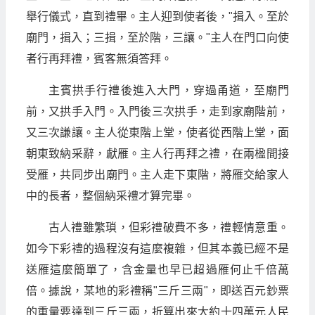
舉行儀式，直到禮畢。主人迎到使者後，"揖入。至於
廟門，揖入；三揖，至於階，三讓。"主人在門口向使
者行再拜禮，賓客無須答拜。
主賓拱手行禮後進入大門，穿過甬道，至廟門
前，又拱手入門。入門後三次拱手，走到家廟階前，
又三次謙讓。主人從東階上堂，使者從西階上堂，面
朝東致納采辭，獻雁。主人行再拜之禮，在兩楹間接
受雁，共同步出廟門。主人走下東階，將雁交給家人
中的長者，整個納采禮才算完畢。
古人禮雖繁瑣，但彩禮破費不多，禮輕情意重。
如今下彩禮的過程沒有這麼複雜，但其本義已經不是
送雁這麼簡單了，含金量也早已超過雁何止千倍萬
倍。據說，某地的彩禮稱"三斤三兩"，即送百元鈔票
的重量要達到三斤三兩，折算出來大約十四萬元人民