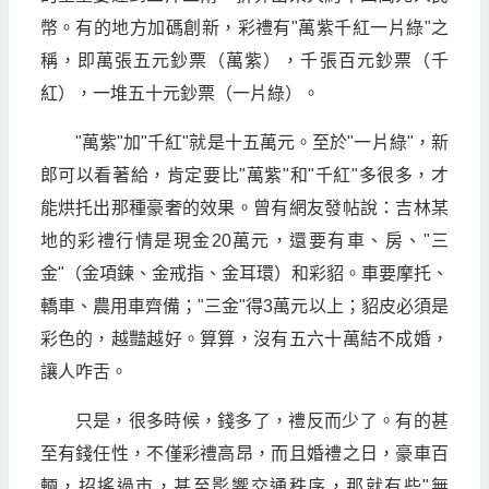
幣。有的地方加碼創新，彩禮有"萬紫千紅一片綠"之
稱，即萬張五元鈔票（萬紫），千張百元鈔票（千
紅），一堆五十元鈔票（一片綠）。
"萬紫"加"千紅"就是十五萬元。至於"一片綠"，新
郎可以看著給，肯定要比"萬紫"和"千紅"多很多，才
能烘托出那種豪奢的效果。曾有網友發帖說：吉林某
地的彩禮行情是現金20萬元，還要有車、房、"三
金"（金項鍊、金戒指、金耳環）和彩貂。車要摩托、
轎車、農用車齊備；"三金"得3萬元以上；貂皮必須是
彩色的，越豔越好。算算，沒有五六十萬結不成婚，
讓人咋舌。
只是，很多時候，錢多了，禮反而少了。有的甚
至有錢任性，不僅彩禮高昂，而且婚禮之日，豪車百
輛，招搖過市，甚至影響交通秩序，那就有些"無