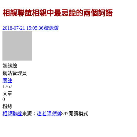
相親聯誼相親中最忌諱的兩個詞語
2018-07-21 15:05:36
姻緣線
姻緣線
網站管理員
關註
1767
文章
0
粉絲
相親聯誼
來源：
趙老師
評論
897
閱讀模式