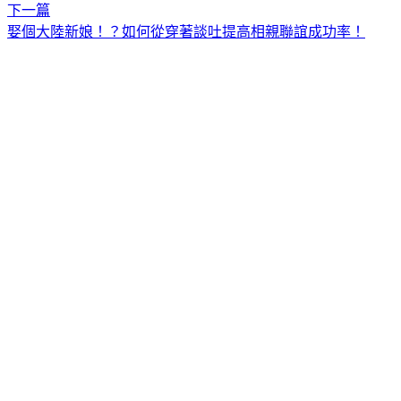
下一篇
娶個大陸新娘！？如何從穿著談吐提高相親聯誼成功率！