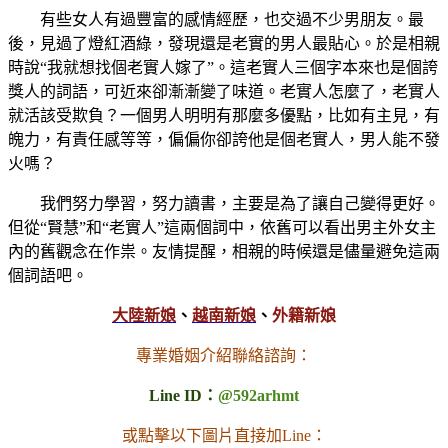
有些女人有過豐富的感情經歷，也交過不少男朋友。最
後，見過了燈紅酒綠，發現還是老實的男人最貼心。於是相親
時說“我就想找個老實人嫁了”。這老實人三個字本來也是個誇
獎人的詞語，可近來卻漸漸變了味道。老實人怎麼了，老實人
就活該受欺負？一個男人明明有那麼多優點，比如有主見，有
魄力，有責任感等等，偏偏你卻誇他是個老實人，男人能不發
火嗎？
我們努力學習，努力讀書，主要是為了讓自己變得更好。
但從“賢慧”和“老實人”這兩個詞中，依舊可以看出男主外女主
內的舊觀念在作祟。友情提醒，相親的時候還是儘量避免這兩
個詞語吧。
大陸新娘
、
越南新娘
、
外籍新娘
專業婚姻介紹聯絡諮詢：
Line ID：
@592arhmt
或點擊以下圖片直接加Line：