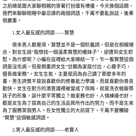
之前總是跟大家聊相親的穿著打扮還有禮儀，今天換個話題，
我們來聊聊相親中最忌諱的兩個詞語，千萬不要亂說話，後果
很嚴重。
1.女人最反感的詞語——賢慧
很多男人都覺得，賢慧並不是一個貶義詞，但是在相親場
合，對女生說“我想找一個溫柔賢慧的暖妹子”，卻遭到女生怒
懟。為什麼呢？小編在這裡給大家總結一下，乍一看賢慧這個
詞是沒毛病，但是側重誇女生“甘願為家庭付出，心靈手巧，
擅長做家務”。女生生氣，主要是因為自己讀了那麼多年的
書，男生誇獎不是說喜歡你的修養能力學識，而是喜歡你善良
勤快。女生在對方的潛意識裡被當成了保姆，就是洗衣做飯帶
孩子的形象，談什麼平等獨立？做家務也好，人情練達也好，
都是女生為了提高自己的生活品質所作出的努力，而不是生來
為了服務某個男人。在女性獨立的大前提下，千萬不要觸碰
“賢慧”這個敏感詞語。
2.男人最反感的詞語——老實人