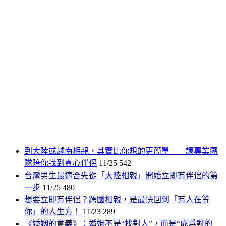
到大陸或越南相親，其實比你想的更簡單——讓專業團
隊陪你找到真心伴侶
11/25
542
台灣男生最適合先從「大陸相親」開始立即有伴侶的第
一步
11/25
480
想要立即有伴侶？跨國相親，是最快回到「有人在等
你」的人生方！
11/23
289
《婚姻的意義》：婚姻不是“找對人”，而是“成爲對的