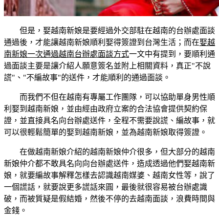
但是，娶越南新娘是要經過外交部駐在越南的台辦處面談
通過後，才能讓越南新娘順利娶得簽證到台灣生活；而在
娶越
南新娘一次通過越南台辦處面談方式
一文中有提到，要順利通
過面談主要是讓介紹人願意簽名並附上相關資料，真正"不說
謊"、"不編故事"的送件，才能順利的通過面談。
而我們不但在越南有專屬工作團隊，可以協助單身男性順
利娶到越南新娘，並由經由政府立案的合法協會提供契約保
證，並直接具名向台辦處送件，全程不需要說謊、編故事，就
可以很輕鬆簡單的娶到越南新娘，並為越南新娘取得簽證。
在做越南新娘介紹的越南新娘仲介很多，但大部分的越南
新娘仲介都不敢具名向向台辦處送件，造成透過他們娶越南新
娘，就要編故事解釋怎樣去認識越南媒婆、越南女性等，說了
一個謊話，就要說更多謊話來圓，最後就很容易被台辦處識
破，而被質疑是假結婚，然後不停的去越南面談，浪費時間與
金錢。