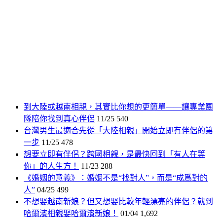
到大陸或越南相親，其實比你想的更簡單——讓專業團
隊陪你找到真心伴侶
11/25
540
台灣男生最適合先從「大陸相親」開始立即有伴侶的第
一步
11/25
478
想要立即有伴侶？跨國相親，是最快回到「有人在等
你」的人生方！
11/23
288
《婚姻的意義》：婚姻不是“找對人”，而是“成爲對的
人”
04/25
499
不想娶越南新娘？但又想娶比較年輕漂亮的伴侶？就到
哈爾濱相親娶哈爾濱新娘！
01/04
1,692