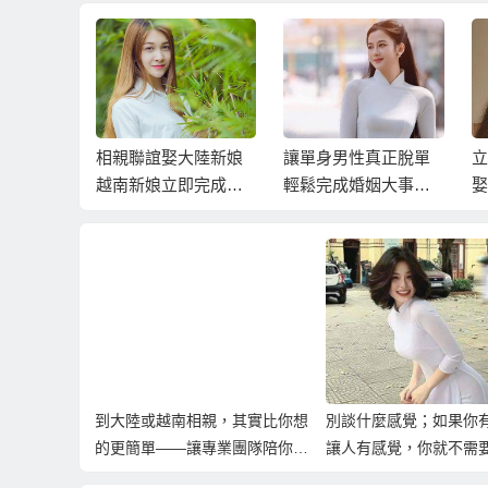
最忌諱的
相親聯誼娶大陸新娘
讓單身男性真正脫單
立
越南新娘立即完成婚
輕鬆完成婚姻大事的
娶
姻大事
相親聯誼
大
到大陸或越南相親，其實比你想
別談什麼感覺；如果你
的更簡單——讓專業團隊陪你找
讓人有感覺，你就不需
到真心伴侶
了！