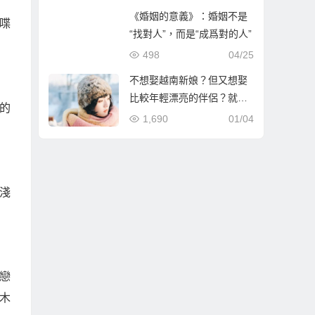
《婚姻的意義》：婚姻不是
喋
“找對人”，而是“成爲對的人”
498
04/25
不想娶越南新娘？但又想娶
比較年輕漂亮的伴侶？就到
的
哈爾濱相親娶哈爾濱新娘！
1,690
01/04
淺
戀
木