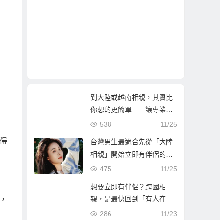
到大陸或越南相親，其實比
你想的更簡單——讓專業團
隊陪你找到真心伴侶
538
11/25
得
台灣男生最適合先從「大陸
相親」開始立即有伴侶的第
一步
475
11/25
想要立即有伴侶？跨國相
親，是最快回到「有人在等
，
你」的人生方！
286
11/23
。