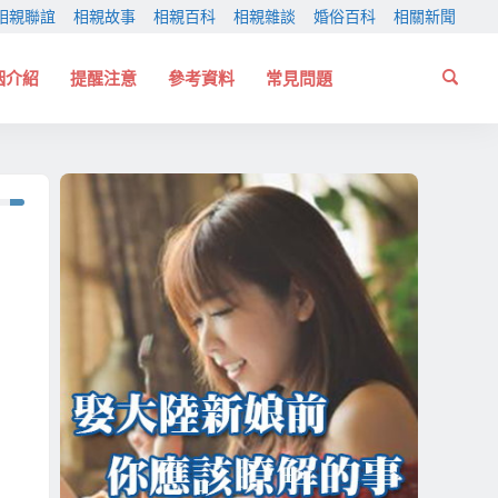
相親聯誼
相親故事
相親百科
相親雜談
婚俗百科
相關新聞
姻介紹
提醒注意
參考資料
常見問題