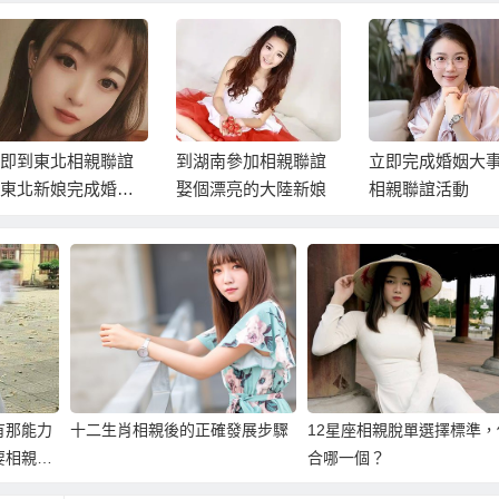
即到東北相親聯誼
到湖南參加相親聯誼
立即完成婚姻大
東北新娘完成婚姻
娶個漂亮的大陸新娘
相親聯誼活動
事吧！
有那能力
十二生肖相親後的正確發展步驟
12星座相親脫單選擇標準，
要相親
合哪一個？