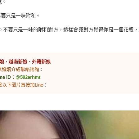
感。
不要只是一味附和。
。不要只是一味的附和對方，這樣會讓對方覺得你是一個花瓶，
娘
、
越南新娘
、
外籍新娘
業婚姻介紹聯絡諮詢：
ine ID：
@592arhmt
擊以下圖片直接加Line：