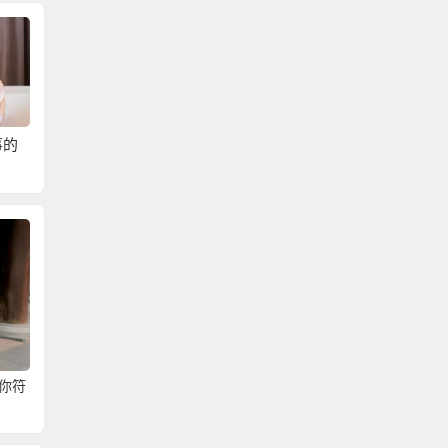
事的
順利成功大陸相親聯
與牡羊座女生相親聯
簡單征
誼最該有的相親知識
誼成功一點也不難！
相親聯
你符