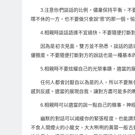
3.注意你們談話的比例，儘量保持平衡，不
喋不休的一方，也不要做只會說“恩”的那一個。
4.相親時談話語速不宜過快，不要隨便打斷
因為是初次見面，雙方並不熟悉，談話的語
優雅度。不要隨便打斷對方的說話也是一種基本
5.相親時不要炫耀自己的光榮事蹟，適當的
任何人都會討厭自以為是的人，所以不要無
感到反感。適當的展現自我，讓對方盡可能多的
6.相親時可以適當的說一點自己的糗事，神
幽默的對話可以減緩你的緊張程度，也能調
不食人間煙火的小龍女，大大咧咧的黃蓉一般古