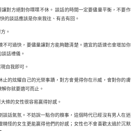
要讓對方絕對你喋喋不休。 談話的時間一定要儘量平衡，不要作
愉快的談話應該是你來我往、有去有回。
對方。
速不可過快，要儘量讓對方能夠聽清楚。適宜的語速也會增加你
的談話禮儀。
展現自我即可。
休止的炫耀自己的光榮事蹟，對方會覺得你在示威，會對你的膚
瞭解你就要適可而止。
經大條的女性很容易贏得好感。
劑談話氣氛。不妨說一點你的糗事，這個時代已經沒有男人在迷
靈精怪的女生更能贏得他們的好感；女性也不會喜歡太過於沉默