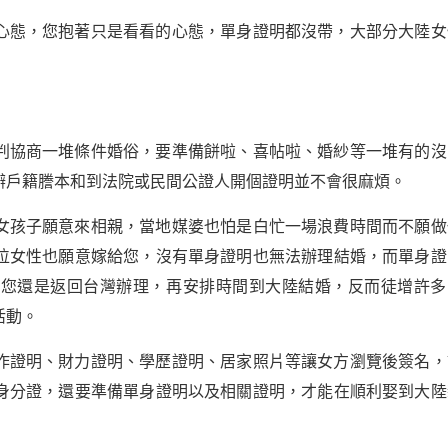
心態，您抱著只是看看的心態，單身證明都沒帶，大部分大陸女
判協商一堆條件婚俗，要準備餅啦、喜帖啦、婚紗等一堆有的沒
辦戶籍謄本和到法院或民間公證人開個證明並不會很麻煩。
女孩子願意來相親，當地媒婆也怕是白忙一場浪費時間而不願做
位女性也願意嫁給您，沒有單身證明也無法辦理結婚，而單身證
必您還是返回台灣辦理，再安排時間到大陸結婚，反而徒增許多
活動。
作證明、財力證明、學歷證明、居家照片等讓女方瀏覽後簽名，
身分證，還要準備單身證明以及相關證明，才能在順利娶到大陸