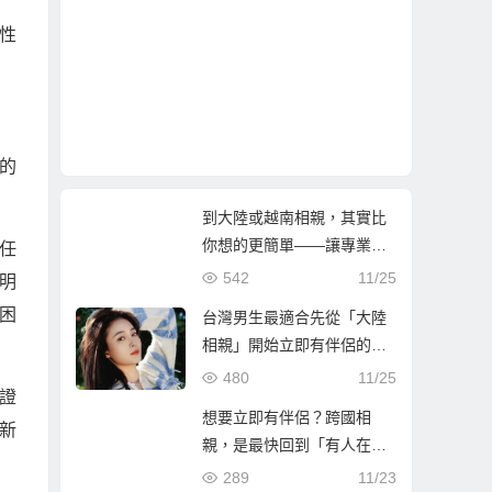
性
的
到大陸或越南相親，其實比
你想的更簡單——讓專業團
任
隊陪你找到真心伴侶
542
11/25
明
困
台灣男生最適合先從「大陸
相親」開始立即有伴侶的第
一步
480
11/25
證
想要立即有伴侶？跨國相
新
親，是最快回到「有人在等
你」的人生方！
289
11/23