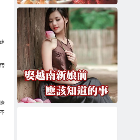
建
帶
瞭
不