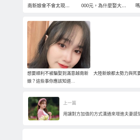
？
南新娘會不會太現
000元，為什麼娶大陸
嗎
實？娶越南新娘還要
新娘聘金還這樣高？
願
有收入證明？
想要順利不被騙娶到滿意越南新
大陸新娘都太勢力與死
娘？這些事你應該知道…
上一篇
用讓對方加值的方式溝通來增進夫妻感