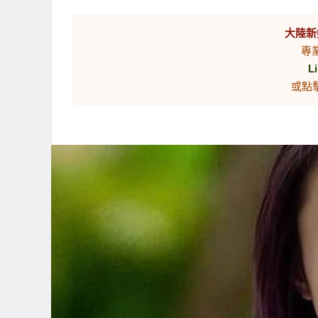
大陸新
專
L
或點