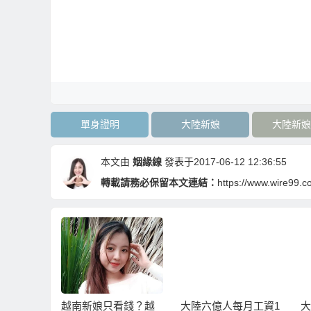
單身證明
大陸新娘
大陸新娘
本文由
姻緣線
發表于2017-06-12 12:36:55
轉載請務必保留本文連結：
https://www.wire99.c
的大陸新
越南新娘只看錢？越
大陸六億人每月工資1
大