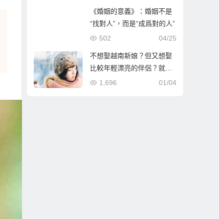
《婚姻的意義》：婚姻不是
“找對人”，而是“成爲對的人”
502
04/25
不想娶越南新娘？但又想娶
比較年輕漂亮的伴侶？就到
哈爾濱相親娶哈爾濱新娘！
1,696
01/04