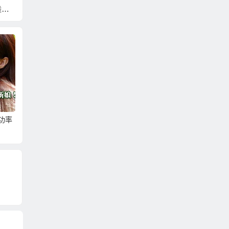
陸可
新娘不能辦結婚登
錢？越南新娘辦到好
灣身分
記？
要多少？
灣！？
身分證
功率