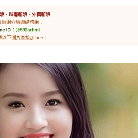
娘
、
越南新娘
、
外籍新娘
業婚姻介紹聯絡諮詢：
ine ID：
@592arhmt
擊以下圖片直接加Line：