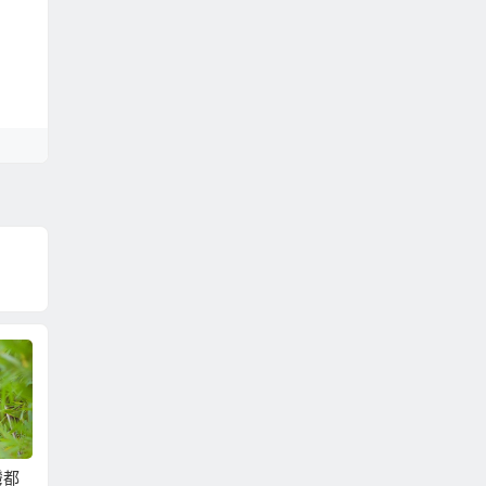
灣都
娶小20歲以上的越南
娶越南新娘要多少
大陸新