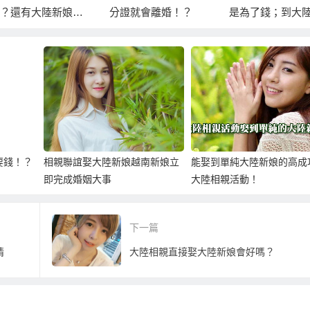
？還有大陸新娘會
分證就會離婚！？
是為了錢；到大
意嫁到台灣嗎？
以花點錢來隨便
挑！？
要錢！？
相親聯誼娶大陸新娘越南新娘立
能娶到單純大陸新娘的高成
即完成婚姻大事
大陸相親活動！
下一篇
情
大陸相親直接娶大陸新娘會好嗎？