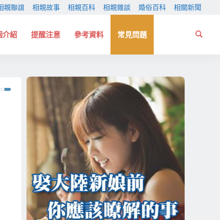
相親聯誼
相親故事
相親百科
相親雜談
婚俗百科
相關新聞
姻介紹
提醒注意
參考資料
常見問題