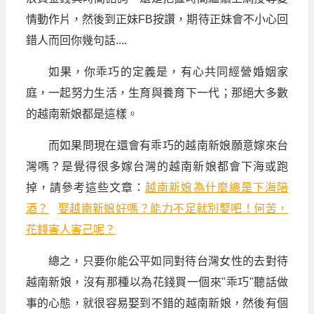
情動作片，然後到正妹FB按讚，期待正妹會不小心回
錯人而回你幾句話....
如果，你乖巧的定義是，有心共同經營婚姻家
庭，一起努力生活，生育與養育下一代；那絕大多數
的越南新娘都是這樣。
而如果問現在還會有乖巧的越南新娘願意嫁來台
灣嗎？是覺得很多嫁台灣的越南新娘都會下海或跑
掉，請參考這些文章：
越南新娘為什麼總是下海陪
酒？
娶越南新娘好嗎？能力不足就別娶吧！何苦，
花錢害人害己呢？
總之，只要你能公平如同對待台灣女性的去對待
越南新娘，沒有那種以為花錢買一個來"乖巧"聽話做
事的心態，就很容易娶到不錯的越南新娘，然後有個