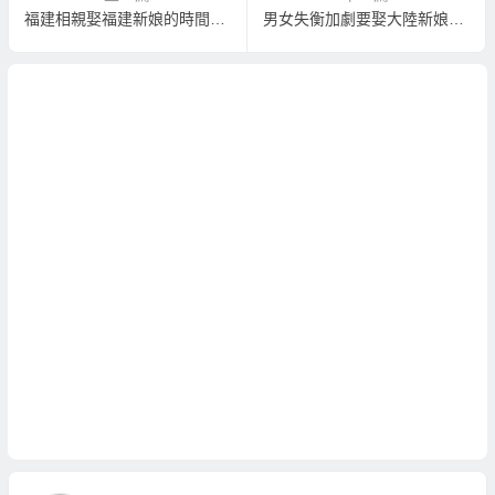
福建相親娶福建新娘的時間與行程
男女失衡加劇要娶大陸新娘要趁早