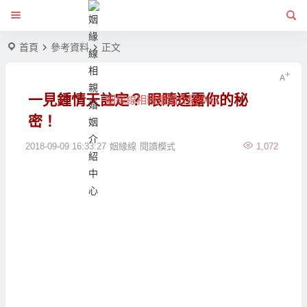
首頁
參考資料
正文
一見鍾情天註定？ 眼睛透露你的秘
姻緣線相親婚姻介紹中心
密！
2018-09-09 16:33:27
姻緣線
閱讀模式
1,072