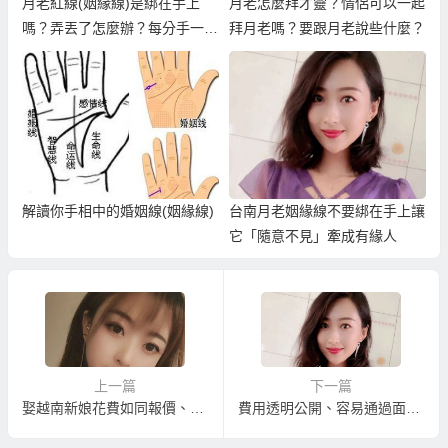
月老紅線(姻緣線)是綁在手上
月老怎麼拜才靈？情侶可以一起
嗎？弄丟了怎麼辦？每分手一次
拜月老嗎？要跟月老說些什麼？
需再拿嗎？
解讀你手相中的婚姻線(姻緣線)
台南月老姻緣線不要綁在手上讓
它「隨意不見」牽成有緣人
上一篇
下一篇
娶越南新娘花費如同報價、無隱藏費用、中途不加價的越南新娘介紹
費用透明公開、容易通過面談的越南新娘介紹服務