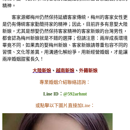
精神。
客家源鄉梅州仍然保持延續客家傳統，梅州的客家女性更
是仍有傳統客家勤簡持家的精神；因此，目前許多有意娶大陸
新娘，尤其是想娶仍然保持客家精神的客家新娘的台灣男性，
都會認為梅州新娘就是不錯的選擇；但請注意：兩岸成長環境
畢竟不同，如果真的娶梅州新娘、客家新娘請尊重包容不同的
習慣、文化等差異，用溝通化解紛爭，用新經營婚姻，才能讓
兩岸婚姻甜蜜長久！
大陸新娘
、
越南新娘
、
外籍新娘
專業婚姻介紹聯絡諮詢：
Line ID：
@592arhmt
或點擊以下圖片直接加Line：