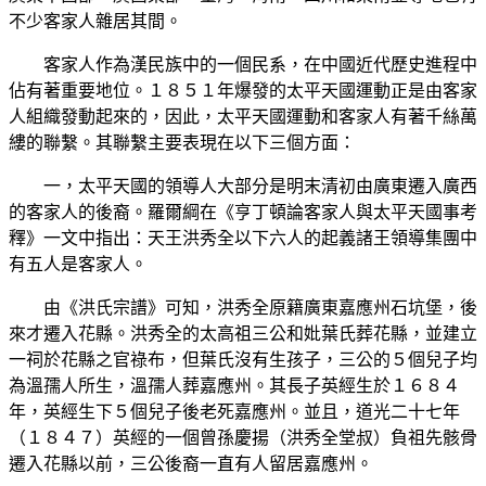
不少客家人雜居其間。
客家人作為漢民族中的一個民系，在中國近代歷史進程中
佔有著重要地位。１８５１年爆發的太平天國運動正是由客家
人組織發動起來的，因此，太平天國運動和客家人有著千絲萬
縷的聯繫。其聯繫主要表現在以下三個方面：
一，太平天國的領導人大部分是明末清初由廣東遷入廣西
的客家人的後裔。羅爾綱在《亨丁頓論客家人與太平天國事考
釋》一文中指出：天王洪秀全以下六人的起義諸王領導集團中
有五人是客家人。
由《洪氏宗譜》可知，洪秀全原籍廣東嘉應州石坑堡，後
來才遷入花縣。洪秀全的太高祖三公和妣葉氏葬花縣，並建立
一祠於花縣之官祿布，但葉氏沒有生孩子，三公的５個兒子均
為溫孺人所生，溫孺人葬嘉應州。其長子英經生於１６８４
年，英經生下５個兒子後老死嘉應州。並且，道光二十七年
（１８４７）英經的一個曾孫慶揚（洪秀全堂叔）負祖先骸骨
遷入花縣以前，三公後裔一直有人留居嘉應州。