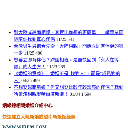
到大陸或越南相親，其實比你想的更簡單——讓專業團
隊陪你找到真心伴侶
11/25
541
台灣男生最適合先從「大陸相親」開始立即有伴侶的第
一步
11/25
480
想要立即有伴侶？跨國相親，是最快回到「有人在等
你」的人生方！
11/23
289
《婚姻的意義》：婚姻不是“找對人”，而是“成爲對的
人”
04/25
499
不想娶越南新娘？但又想娶比較年輕漂亮的伴侶？就到
哈爾濱相親娶哈爾濱新娘！
01/04
1,694
姻緣線相親婚姻介紹中心
快速建立大陸新娘或越南新娘姻緣線
WWW.WIRE99.COM