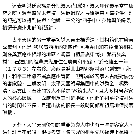
這表明洪氏家族是分批遷入花縣的，遷入年代最早當在康
雍之際，遲至道光末年這一遷徙過程才最後結束。這從洪仁玕
的記述可以得到佐證。他說：三公的“四子中，英綸與英緯最
初遷于廣州北部的花縣”。
太平天國的另一重要領導人東王楊秀清，其祖籍也在廣東
嘉應州，他是“移居廣西後的第四代”。馮雲山和石達開的祖籍
則在與嘉應州相鄰的地區。馮雲山祖居廣東“龍川縣石灰窯
村”；石達開的祖輩原先居住在廣東和平縣，“於乾隆五十年
（１７８３）左右移居廣西貴縣北山裡那幫村落居創業”。龍
川、和平二縣雖不屬嘉應州管轄，但都屬於客家人占絕對優勢
的客家縣。上述表明，太平天國領導集團中的洪秀全，楊秀
清、馮雲山、石達開等人不僅是“客籍耒人”，且大多祖居客家
人的核心區域－－嘉應州及其附近地區，他們的祖輩從這裡遷
出的時間並不長，且遷出後的很長一段時間都和祖居地保持著
聯繫。
另外，太平天國後期的重要領導人中也有一些是客家人。
洪仁玕自不必說，根據考查，陳玉成的祖輩先居福建上杭縣，