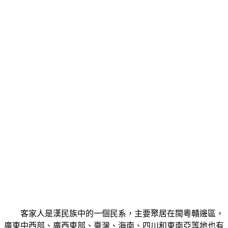
客家人是漢民族中的一個民系，主要聚居在閩粵贛邊區，
廣東中西部、廣西東部、臺灣、海南、四川和東南亞等地也有