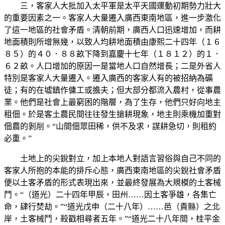
三，客家人大批加入太平軍是太平天國運動初期勢力壯大
的重要因素之一。客家人大量遷入廣西東南地區，進一步激化
了這一地區的社會矛盾。清朝前期，廣西人口迅速增加，而耕
地面積則所增無幾，以致人均耕地面積由康熙二十四年（１６
８５）的４０．８８畝下降到嘉慶十七年（１８１２）的１．
６２畝。人口增加的原因一是當地人口自然增長；二是外省人
特別是客家人大量遷入。遷入廣西的客家人有的被招納為礦
徒；有的在墟鎮作傭工或擔夫；但大部分都流入農村，從事農
業。他們是社會上最窮困的階層，為了生存，他們只好向地主
租佃。於是客土農民間往往發生搶耕現象，地主則乘機加重對
佃農的剝削。“山間佃眾田稀，供不及求，謀耕急切，則租約
必重。”
土地上的尖銳對立，加上本地人對語言習俗與自己不同的
客家人所抱的本能的排斥心態，廣西東南地區的尖銳社會矛盾
便以土客矛盾的形式表現出來，並最終發展為大規模的土客械
鬥。“（道光）二十四年甲辰，田州……因土客爭雄，各集亡
命，肆行焚劫。”“道光戊申（二十八年）……邑（貴縣）之北
岸，土客械鬥，殺戳相尋者五年。”“道光二十八年間，桂平金