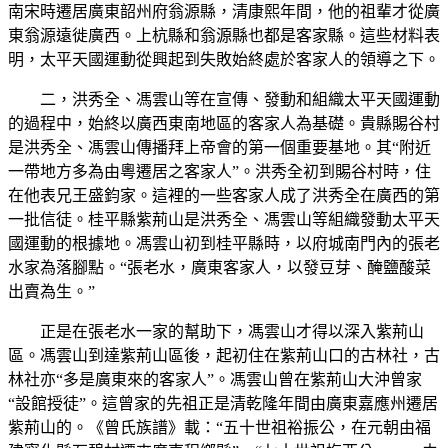
南宋時遷居廣東韶州府翁源縣，清康熙年間，他的祖輩才從廣
東翁源遠徙廣西。上杭縣和翁源縣也都是客家縣。這些材料表
明，太平天國運動從興起到失敗始終處於客家人的領導之下。
二，洪秀全、馮雲山等在宣傳、發動和組織太平天國運動
的過程中，始終以廣西東南地區的客家人為基礎。貴縣賜谷村
是洪秀全、馮雲山傳播拜上帝會的第一個重要基地。其“附近
一帶地方多為由粵遷居之客家人”。洪秀全初到賜谷村時，住
在他表兄王盛鈞家。這裡的一些客家人成了洪秀全在廣西的第
一批信徒。桂平縣紫荊山是洪秀全、馮雲山等組織發動太平天
國運動的根據地。馮雲山初到桂平縣時，以府城南門內的張老
水家為落腳點。“張老水，廣東客家人，以發豆芽、醃鹽酸菜
出賣為生。”
正是在張老水一家的幫助下，馮雲山才得以深入紫荊山
區。馮雲山到達紫荊山區後，起初住在紫荊山口的古林社，古
林社亦“多是廣東來的客家人”。馮雲山曾在紫荊山大沖曾家
“設館授徒”。這曾家的先祖正是清乾隆年間由廣東嘉應州遷居
紫荊山的。《曾氏族譜》載：“五十世祖裕振公，在元朝由福