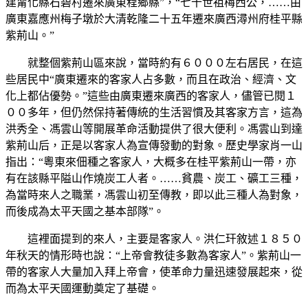
建甯化縣石碧村遷來廣東程鄉縣”，“七十世祖梅西公，……由
廣東嘉應州梅子墩於大清乾隆二十五年遷來廣西潯州府桂平縣
紫荊山。”
就整個紫荊山區來說，當時約有６０００左右居民，在這
些居民中“廣東遷來的客家人占多數，而且在政治、經濟、文
化上都佔優勢。”這些由廣東遷來廣西的客家人，儘管已閱１
００多年，但仍然保持著傳統的生活習慣及其客家方言，這為
洪秀全、馮雲山等開展革命活動提供了很大便利。馮雲山到達
紫荊山后，正是以客家人為宣傳發動的對象。歷史學家肖一山
指出：“粵東來佃種之客家人，大概多在桂平紫荊山一帶，亦
有在該縣平隘山作燒炭工人者。……貧農、炭工、礦工三種，
為當時來人之職業，馮雲山初至傳教，即以此三種人為對象，
而後成為太平天國之基本部隊”。
這裡面提到的來人，主要是客家人。洪仁玕敘述１８５０
年秋天的情形時也說：“上帝會教徒多數為客家人”。紫荊山一
帶的客家人大量加入拜上帝會，使革命力量迅速發展起來，從
而為太平天國運動奠定了基礎。