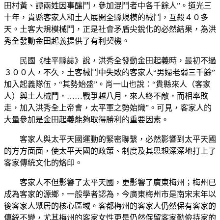
田村黃、譚兩姓因事釀鬥，參加混鬥者中各千餘人”。道光三
十年，貴縣客家人和土人展開全縣規模的械鬥，互殺４０多
天。土客大規模械鬥，正是社會矛盾尖銳化的必然結果，為洪
秀全發動金田起義提供了有利契機。
民國《桂平縣誌》說，洪秀全發動金田起義時，最初不過
３００人，不久，土客械鬥中失敗的客家人“男婦老弱三千餘”
加入起義隊伍，“其勢始盛”。肖一山也說：“貴縣來人（客家
人）與土人械鬥，……戰爭越八月，來人終不敵，而相率敗
走，加入洪秀全上帝會，太平軍之勢始熾”。可見，客家人的
大量參加是金田起義能夠取得勝利的重要因素。
客家人與太平天國運動的緊密聯繫，必然影響到太平天國
的方方面面，使太平天國的政策、制度及其思想深深地打上了
客家傳統文化的烙印。
客家人不但影響了太平天國，更影響了廣東梅州；梅州已
成為客家的源鄉，一般學者認為，今廣東梅州市是南宋末年以
後客家人聚居的核心區域。客都梅州的客家人仍然保有客家的
傳統不變，尤其梅州的客家女性更是仍然保留客家勤儉持家的