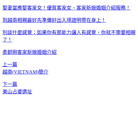
娶妻當應娶客家女！優質客家女、客家新娘婚姻介紹服務！
到越南相親最好先準備好出入境證明帶在身上！
別談什麼感覺；如果你有那能力讓人有感覺，你就不需要相親
了！
柔韌剛客家新娘婚姻介紹
上一篇
越南(VIETNAM)簡介
下一篇
美山占婆遺址