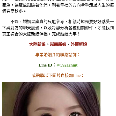
雙魚，讓雙魚跟隨著他們，朝著幸福的方向牽手走過人生的每
個春夏秋冬。
不過，婚姻星座真的只能參考，相親時還是要好好感受一
下與對方的聊天感覺，以及冷靜分析各種相關條件，才能找到
真正適合的大陸新娘伴侶，完成婚姻大事！
大陸新娘
、
越南新娘
、
外籍新娘
專業婚姻介紹聯絡諮詢：
Line ID：
@592arhmt
或點擊以下圖片直接加Line：