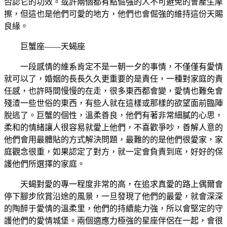
否認它的功效。或許兩個都有點倔強的人不可避免的會產生摩
擦，但這也是他們可愛的地方，他們也會倔強的維持這份天賜
良緣。
巨蟹座——天蝎座
一段感情的維系肯定不是一朝一夕的事情，不僅僅有愛情
就可以了，婚姻的長長久久更重要的是責任，一種對家庭的責
任感，也許時間慢慢的在走，很多東西都會變，愛情也難免會
殘渣一些世俗的東西，有些人就在這樣或那樣的欲望面前臨陣
脫逃了。巨蟹的個性，溫柔善良，他們有著非常細膩的心思，
柔和的情緒讓人很容易就愛上他們，不喜歡爭吵，善解人意的
他們會用最體貼的方式解決問題，最難的的是他們很愛家，家
庭觀念很重，如果認定了對方，就一定會負責到底，好好的保
護他們所選擇的家庭。
天蝎對愛的專一程度非常的高，在追求真愛的路上偶爾會
停下腳步欣賞沿途的風景，一旦發現了他們的最愛，就會深深
的陶醉于愛情的溫柔里，他們的持續能力強，所以會堅定的守
護他們的愛情城堡。兩個適應力極強的星座伴侶在一起，會很