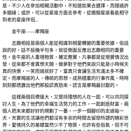
是，不少人在參加相親活動中，不知道如果去選擇，而錯過許
多姻緣；或許，可以從星座方面去參考，從婚姻星座看能相守
到老的星座伴侶...
金牛座——摩羯座
志趣相投是兩個人能從相識到相愛轉變的重要依據，俗話
說的好，話不投機半句多，就從側面反應出志趣相同的重要
性。金牛座的人重視物質，確定務實，凡事都是從現實情況出
發，從來都不會異想天開，做夢對于他們來說只能是小時候天
真的快樂，一笑而過就好了，當真只會讓生活充滿太多不確
定。而摩羯座的人，傳統的思想，成熟穩重的行事作風，時時
刻刻都透露出他們那股認真勁來，謊言是摩羯最討厭的。
這樣兩個目標遠大，又堅持理想的人在一起，可以共同探
討人生，為了他們的幸福生活努力的工作，一起創造財富，兩
個人把未來都好好的規劃了一番，一步一個腳印的走過每一
天，充實的生活讓他們都沒有多余的時間去留戀所謂的精彩世
界，愛情持久的基礎當然少不了物質，也許有些俗氣，但不可