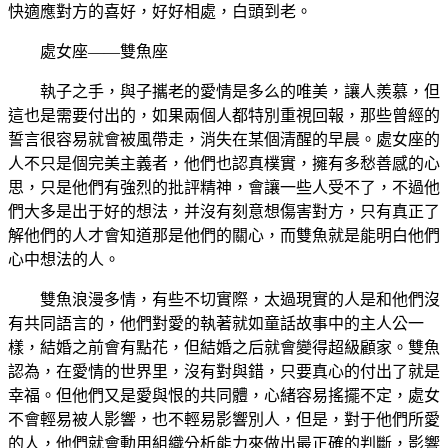
快適應對方的喜好，好好相處，白頭到老。
處女座——雙魚座
執子之手，與子攜老的愛情是多么的唯美，讓人羨慕，但
這也是需要付出的，如果兩個人都特別重視回報，那些曾經的
誓言很容易就會被風帶走，消失在某個清醒的早晨。處女座的
人不只是個完美主義者，他們也認真樸實，擁有多愁善感的心
思，只是他們有強烈的批評精神，會讓一些人受不了，不過他
們大多是出于好的想法，并沒有刻意想傷害對方，只有真正了
解他們的人才會知道那是他們的關心，而雙魚就是能明白他們
心中想法的人。
雙魚浪漫多情，有些不切實際，太過現實的人是和他們沒
有共同語言的，他們對愛的執著就如童話故事中的主人公一
樣，結婚之前會有點花，但結婚之后就會變得超級顧家。雙魚
認為，在愛情的世界里，沒有對與錯，只要真心的付出了就是
幸福。但他們又是愛與恨的共同體，心緒容易搖擺不定，處女
不會輕易被人影響，也不輕易影響別人，但是，對于他們所愛
的人，他們就會動用組織分析能力來做出最正確的判斷，影響