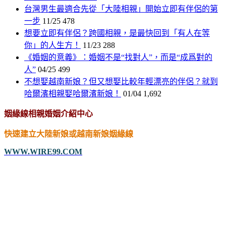
台灣男生最適合先從「大陸相親」開始立即有伴侶的第
一步
11/25
478
想要立即有伴侶？跨國相親，是最快回到「有人在等
你」的人生方！
11/23
288
《婚姻的意義》：婚姻不是“找對人”，而是“成爲對的
人”
04/25
499
不想娶越南新娘？但又想娶比較年輕漂亮的伴侶？就到
哈爾濱相親娶哈爾濱新娘！
01/04
1,692
姻緣線相親婚姻介紹中心
快速建立大陸新娘或越南新娘姻緣線
WWW.WIRE99.COM