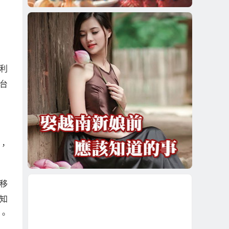
利
台
，
移
知
。