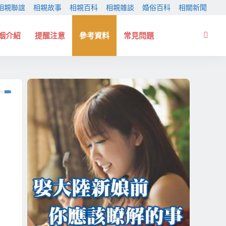
相親聯誼
相親故事
相親百科
相親雜談
婚俗百科
相關新聞
姻介紹
提醒注意
參考資料
常見問題