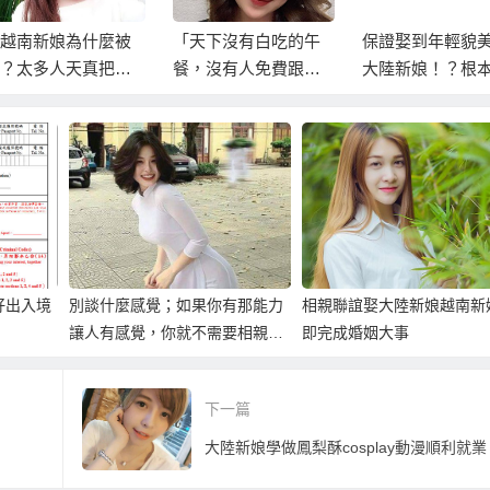
越南新娘為什麼被
「天下沒有白吃的午
保證娶到年輕貌
？太多人天真把越
餐，沒有人免費跟你
大陸新娘！？根
新娘仲介當慈濟
睡覺」台商與越南女
是大陸新娘仲介
！
朋友/越南老婆的愛恨
術！
好出入境
別談什麼感覺；如果你有那能力
相親聯誼娶大陸新娘越南新
讓人有感覺，你就不需要相親
即完成婚姻大事
了！
下一篇
大陸新娘學做鳳梨酥cosplay動漫順利就業