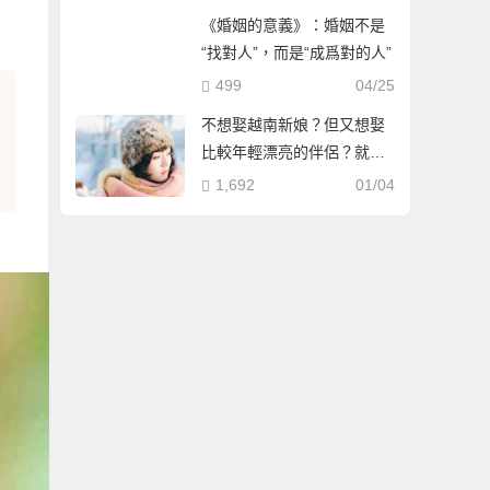
《婚姻的意義》：婚姻不是
“找對人”，而是“成爲對的人”
499
04/25
不想娶越南新娘？但又想娶
比較年輕漂亮的伴侶？就到
哈爾濱相親娶哈爾濱新娘！
1,692
01/04