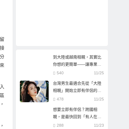
留
接
分
到大陸或越南相親，其實比
你想的更簡單——讓專業團
來
隊陪你找到真心伴侶
540
11/25
台灣男生最適合先從「大陸
入
相親」開始立即有伴侶的第
區
一步
478
11/25
，
想要立即有伴侶？跨國相
親，是最快回到「有人在等
你」的人生方！
288
11/23
，