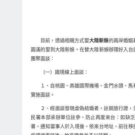
目前，透過相親方式娶
大陸新娘
的兩岸婚姻
圓滿的娶到大陸新娘。在替大陸新娘辦理好入台
團聚面談：
（一）國境線上面談：
１、自桃園、高雄國際機場、金門水頭、馬
實施面談。
２、經面談發現虛偽結婚者，註銷旅行證，
民署本部承辦單位註參，防止再度來台：如缺
書，通知當事人於入境後，依來台地址，前往移