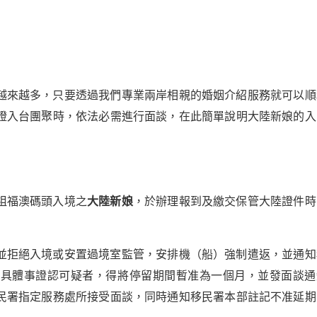
越來越多，只要透過我們專業兩岸相親的婚姻介紹服務就可以順
證入台團聚時，依法必需進行面談，在此簡單說明大陸新娘的入
祖福澳碼頭入境之
大陸新娘
，於辦理報到及繳交保管大陸證件時
並拒絕入境或安置過境室監管，安排機（船）強制遣返，並通知
乏具體事證認可疑者，得將停留期間暫准為一個月，並發面談通
民署指定服務處所接受面談，同時通知移民署本部註記不准延期