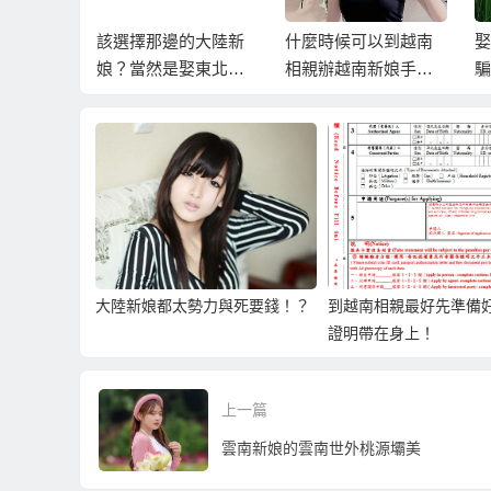
被騙！？
該選擇那邊的大陸新
什麼時候可以到越南
娶
娶越南新
娘？當然是娶東北新
相親辦越南新娘手
騙
程！
娘建立姻緣線才是最
續？
南
好的選擇！
了
大陸新娘都太勢力與死要錢！？
到越南相親最好先準備
證明帶在身上！
上一篇
雲南新娘的雲南世外桃源壩美