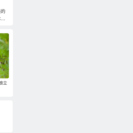
美的
到越南相親最好先準
別談什麼感覺；如果
她們不
本都
備好出入境證明帶在
你有那能力讓人有感
你！近
的話
身上！
覺，你就不需要相親
約會只
了！
餐」！
娘立