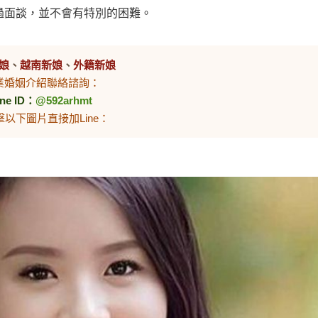
過面談，並不會有特別的困難。
娘
、
越南新娘
、
外籍新娘
業婚姻介紹聯絡諮詢：
ine ID：
@592arhmt
擊以下圖片直接加Line：