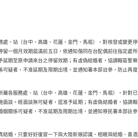
務處、站（台中、高雄、花蓮、金門、馬祖），對核發或變更停
停留一個月效期屆滿前五日，依通知偕同在台配偶前往指定處所
予延期至原申請來台之停留效期；有虛偽結婚者，協調轄區警察
係可疑者，不准延期及限期出境，並通知署本部註參，防止再度
所屬各服務處、站（台中、高雄、花蓮、金門、馬祖），針對已
施面談。經面談無可疑者，逕准予延期；有虛偽結婚者，協調轄
婚姻關係可疑者，不准延期及限期出境，並通知移民署本部註參
真結婚，只要好好復習一下與大陸新娘認識、相親與結婚、喜酒