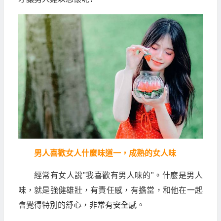
男人喜歡女人什麼味道一，成熟的女人味
經常有女人說"我喜歡有男人味的"。什麼是男人
味，就是強健雄壯，有責任感，有擔當，和他在一起
會覺得特別的舒心，非常有安全感。