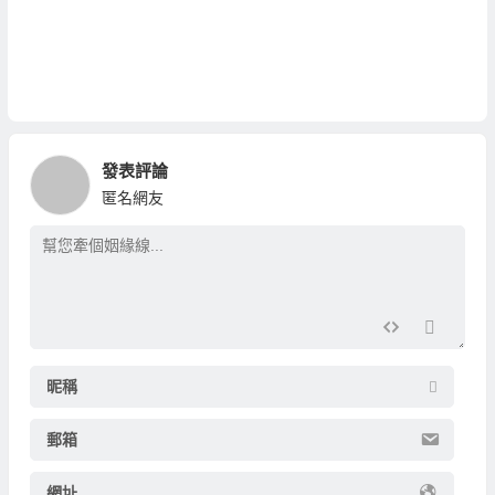
發表評論
匿名網友
昵稱
郵箱
網址