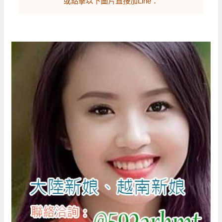
或點擊以下圖片直接加Line：