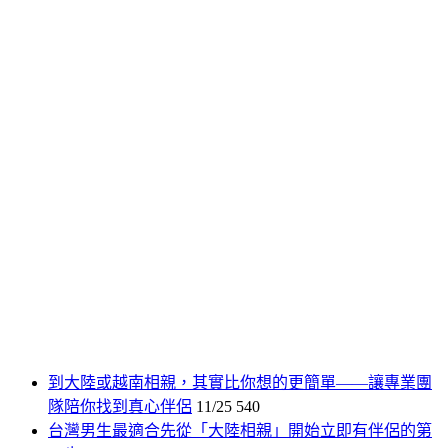
到大陸或越南相親，其實比你想的更簡單——讓專業團
隊陪你找到真心伴侶
11/25
540
台灣男生最適合先從「大陸相親」開始立即有伴侶的第