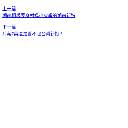
上一篇
湖南相親娶身材嬌小皮膚的湖南新娘
下一篇
月薪7萬還是養不起台灣新娘！