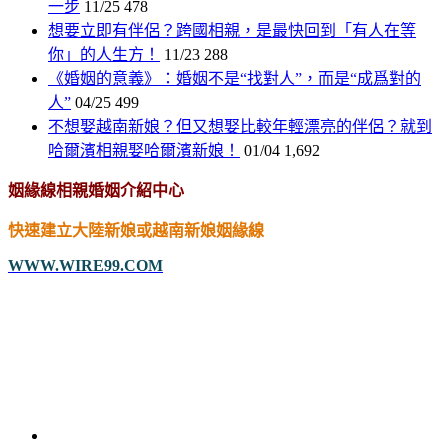
一步
11/25
478
想要立即有伴侶？跨國相親，是最快回到「有人在等
你」的人生方！
11/23
288
《婚姻的意義》：婚姻不是“找對人”，而是“成爲對的
人”
04/25
499
不想娶越南新娘？但又想娶比較年輕漂亮的伴侶？就到
哈爾濱相親娶哈爾濱新娘！
01/04
1,692
姻緣線相親婚姻介紹中心
快速建立大陸新娘或越南新娘姻緣線
WWW.WIRE99.COM