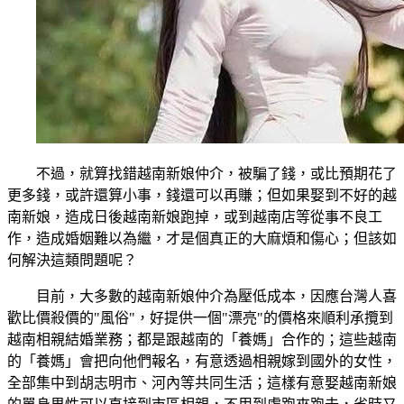
不過，就算找錯越南新娘仲介，被騙了錢，或比預期花了
更多錢，或許還算小事，錢還可以再賺；但如果娶到不好的越
南新娘，造成日後越南新娘跑掉，或到越南店等從事不良工
作，造成婚姻難以為繼，才是個真正的大麻煩和傷心；但該如
何解決這類問題呢？
目前，大多數的越南新娘仲介為壓低成本，因應台灣人喜
歡比價殺價的"風俗"，好提供一個"漂亮"的價格來順利承攬到
越南相親結婚業務；都是跟越南的「養媽」合作的；這些越南
的「養媽」會把向他們報名，有意透過相親嫁到國外的女性，
全部集中到胡志明市、河內等共同生活；這樣有意娶越南新娘