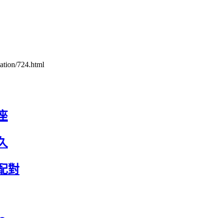
ation/724.html
座
久
配對