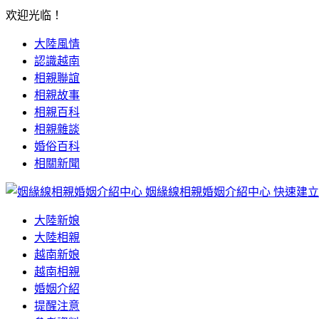
欢迎光临！
大陸風情
認識越南
相親聯誼
相親故事
相親百科
相親雜談
婚俗百科
相關新聞
姻緣線相親婚姻介紹中心
快速建立
大陸新娘
大陸相親
越南新娘
越南相親
婚姻介紹
提醒注意