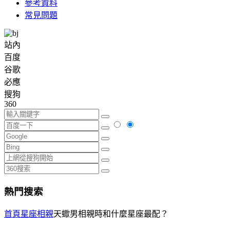
參考資料
常見問題
站內
百度
谷歌
必應
搜狗
360
熱門搜索
首頁
星座相親
天蠍男相親時和什麼星座最配？