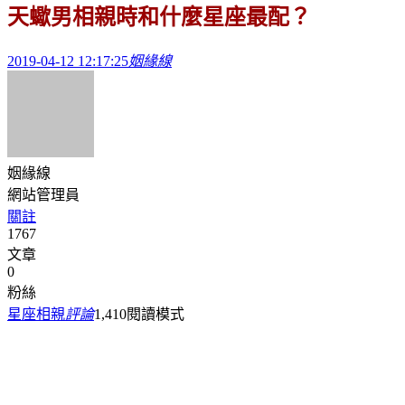
天蠍男相親時和什麼星座最配？
2019-04-12 12:17:25
姻緣線
姻緣線
網站管理員
關註
1767
文章
0
粉絲
星座相親
評論
1,410
閱讀模式