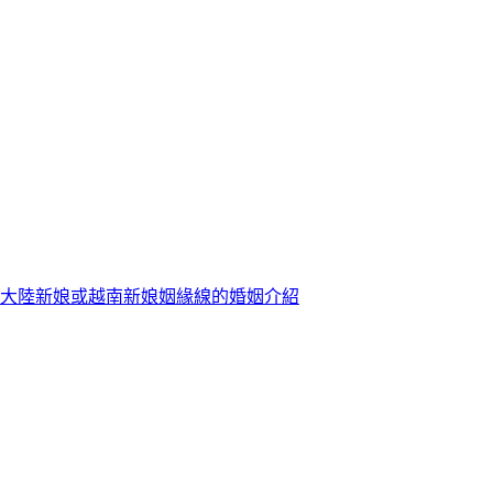
大陸新娘或越南新娘姻緣線的婚姻介紹