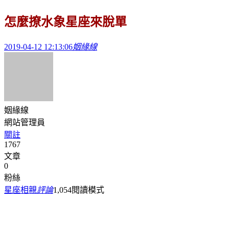
怎麼撩水象星座來脫單
2019-04-12 12:13:06
姻緣線
姻緣線
網站管理員
關註
1767
文章
0
粉絲
星座相親
評論
1,054
閱讀模式