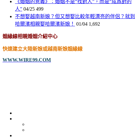
《婚姻的意義》：婚姻不是“找對人”，而是“成爲對的
人”
04/25
499
不想娶越南新娘？但又想娶比較年輕漂亮的伴侶？就到
哈爾濱相親娶哈爾濱新娘！
01/04
1,692
姻緣線相親婚姻介紹中心
快速建立大陸新娘或越南新娘姻緣線
WWW.WIRE99.COM