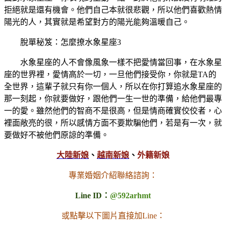
拒絕就是還有機會。他們自己本就很悲觀，所以他們喜歡熱情
陽光的人，其實就是希望對方的陽光能夠溫暖自己。
脫單秘笈：怎麼撩水象星座3
水象星座的人不會像風象一樣不把愛情當回事，在水象星
座的世界裡，愛情高於一切，一旦他們接受你，你就是TA的
全世界，這輩子就只有你一個人，所以在你打算追水象星座的
那一刻起，你就要做好，跟他們一生一世的準備，給他們最專
一的愛。雖然他們的智商不是很高，但是情商確實佼佼者，心
裡面敞亮的很，所以感情方面不要欺騙他們，若是有一次，就
要做好不被他們原諒的準備。
大陸新娘
、
越南新娘
、
外籍新娘
專業婚姻介紹聯絡諮詢：
Line ID：
@592arhmt
或點擊以下圖片直接加Line：