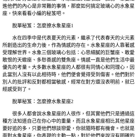
進他們的內心是非常難的事情，那麼如何搞定玻璃心的水象星
座，快來看看小編的秘笈吧。
脫單秘笈：怎麼撩水象星座1
水在四季中是代表夏天的元素，繼承了代表春天的火元素
所創造出的生命力後，作為情感的存在。水象星座的人靠著感
受理解世界。水象三個玻璃心包括：心思細膩的巨蟹座、敢愛
敢恨的天蠍座、多愁善感的雙魚座。情感一直是他們生活中最
優先的考量。大多數水象星座的人都很有同情心和同理心，因
此當別人沒有以此相待時，他們便會覺得受到傷害。他們對於
別人的批評和反對都相當敏感，經常在對方還沒表明前，就已
經感受到了。
脫單秘笈：怎麼撩水象星座2
很多人都會說水象星座的人很作，但其實他們只是通過這
種方法知道自己在你心中的重量，而且水象星座相比其他星座
要好追的多，只要他們想談戀愛，你就隨時都有機會。也就是
面對水象星座，你表現的主動一點，對於他們來說沒有明確的