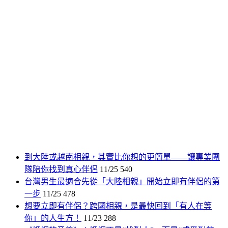
到大陸或越南相親，其實比你想的更簡單——讓專業團
隊陪你找到真心伴侶
11/25
540
台灣男生最適合先從「大陸相親」開始立即有伴侶的第
一步
11/25
478
想要立即有伴侶？跨國相親，是最快回到「有人在等
你」的人生方！
11/23
288