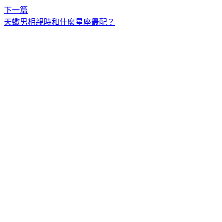
下一篇
天蠍男相親時和什麼星座最配？