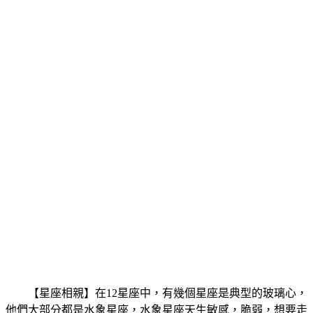
【星座相親】在12星座中，有幾個星座是典型的玻璃心，
他們大部分都是水象星座，水象星座天生敏感，脆弱，想要走