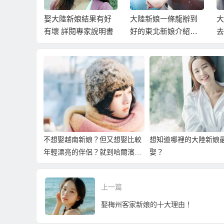
新娘？但
娶大陸新娘結果有好
大陸新娘一條龍辦到
大
年輕漂亮
有壞 詳閱專家說明書
好的東北新娘介紹服
去
到哈爾濱
務
擇
濱新娘！
的
不想娶越南新娘？但又想娶比較
想知道哪裡的大陸新娘
年輕漂亮的伴侶？就到哈爾濱相
娶？
親娶哈爾濱新娘！
上一篇
娶梅州客家新娘的十大理由！