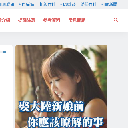
相親聯誼
相親故事
相親百科
相親雜談
婚俗百科
相關新聞
姻介紹
提醒注意
參考資料
常見問題