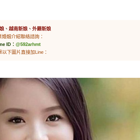
娘
、
越南新娘
、
外籍新娘
業婚姻介紹聯絡諮詢：
ine ID：
@592arhmt
擊以下圖片直接加Line：