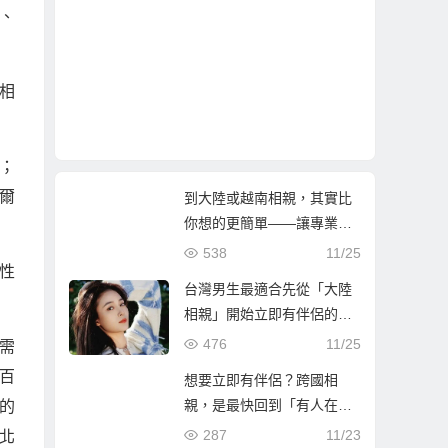
、
相
；
哈爾
到大陸或越南相親，其實比
你想的更簡單——讓專業團
隊陪你找到真心伴侶
538
11/25
性
台灣男生最適合先從「大陸
相親」開始立即有伴侶的第
一步
476
11/25
需
百
想要立即有伴侶？跨國相
親，是最快回到「有人在等
的
你」的人生方！
287
11/23
北