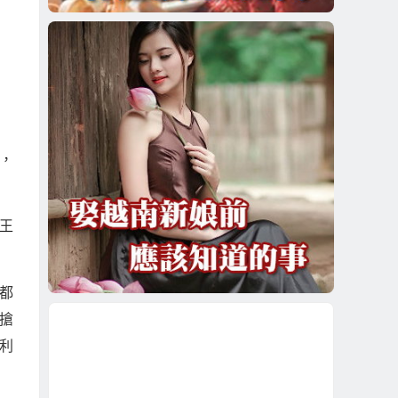
，
王
都
搶
利