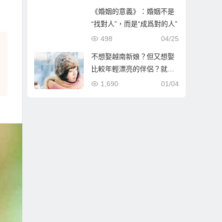
《婚姻的意義》：婚姻不是
“找對人”，而是“成爲對的人”
498
04/25
不想娶越南新娘？但又想娶
比較年輕漂亮的伴侶？就到
哈爾濱相親娶哈爾濱新娘！
1,690
01/04