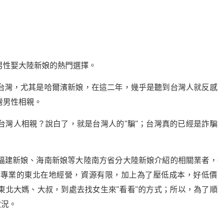
男性娶大陸新娘的熱門選擇。
台灣，尤其是哈爾濱新娘，在這二年，幾乎是聽到台灣人就反感
灣男性相親。
台灣人相親？說白了，就是台灣人的"騙"；台灣真的已經是詐騙
福建新娘、海南新娘等大陸南方省分大陸新娘介紹的相關業者，
正專業的東北在地經營，資源有限，加上為了壓低成本，好低價
東北大媽、大叔，到處去找女生來"看看"的方式；所以，為了順
狀況。