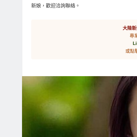
新娘，歡迎洽詢聯絡。
大陸新
專
L
或點