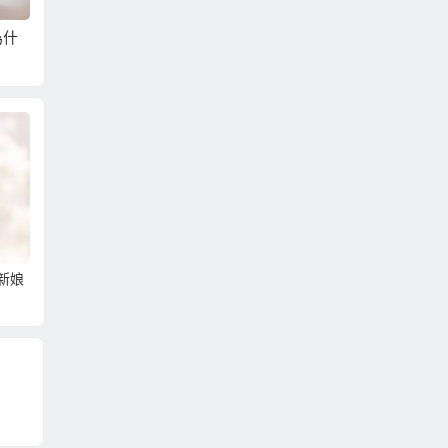
為什
那裡的大陸新娘比較
到那相親娶大陸新娘
高成功
？
不會跑掉？
成功率比較高？高成
娶大陸
功率的大陸相親娶大
陸新娘服務！
新娘