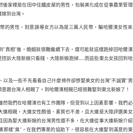
然後家裡是在田中住鐵皮屋的男性，包裝美化成在從事農業管理
樣嫁到台灣。
台幣的男性，刻意誤導女方以為是三萬人民幣，騙哈爾濱女性來
到"真相"後，婚姻就很難繼續下去，還可能就這樣跑掉回哈爾濱
控訴大陸新娘只看錢、大陸新娘跑掉.....而這些東北女孩回到
、以及一些不先看看自己什麼條件卻想娶美女的台灣"不誠實"男
願意跟台灣人相親了。到哈爾濱相親已經很難娶到東北新娘了！
雖然我們在哈爾濱也有工作團隊，但受到以上因素影響，我們必
大連相親，大連女性顏值、素質也不差，且大連是大陸評選美女
且因為娶大連新娘的台灣男性還不多，在大連從事大連新娘介紹
濱那樣"臭"，在我們專業的協助下，很容易在大連娶到滿意的東