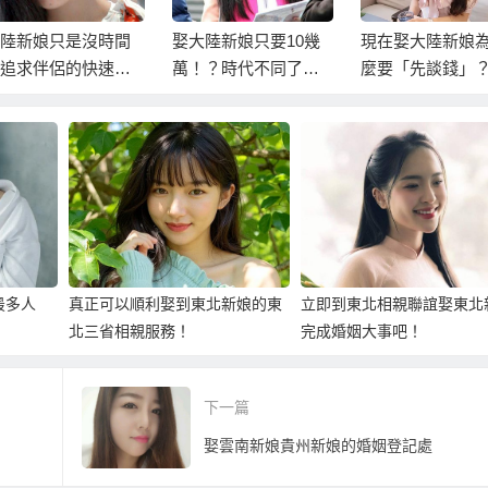
陸新娘只是沒時間
娶大陸新娘只要10幾
現在娶大陸新娘
追求伴侶的快速選
萬！？時代不同了，
麼要「先談錢」
！不是沒錢娶老婆
現在娶大陸新娘真的
替代選擇！
不便宜！
最多人
真正可以順利娶到東北新娘的東
立即到東北相親聯誼娶東北
北三省相親服務！
完成婚姻大事吧！
下一篇
娶雲南新娘貴州新娘的婚姻登記處