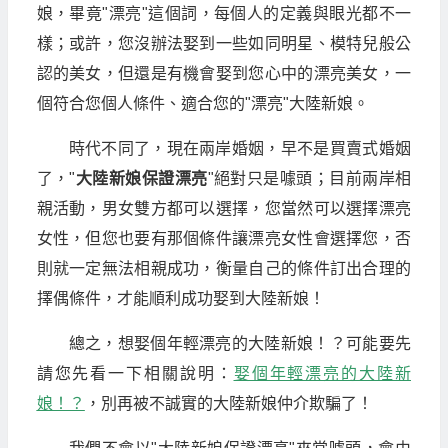
娘，畢竟"漂亮"這個詞，每個人的定義與眼光都不一
樣；或許，您沒辦法娶到一些如同明星、模特兒般公
認的美女，但還是有機會娶到您心中的漂亮美女，一
個符合您個人條件、適合您的"漂亮"大陸新娘。
時代不同了，現在兩岸婚姻，早不是買賣式婚姻
了，"
大陸新娘
保證漂亮
"絕對只是噱頭；目前兩岸相
親活動，男女雙方都可以選擇，您當然可以選擇漂亮
女性，但您也要有那個條件讓漂亮女性會選擇您，否
則就一定無法相親成功，衡量自己的條件訂出合理的
擇偶條件，才能順利成功娶到大陸新娘！
總之，想娶個年輕漂亮的大陸新娘！？可能要先
請您先看一下相關說明：
娶個年輕漂亮的大陸新
娘！？
，別再被不誠實的大陸新娘仲介欺騙了！