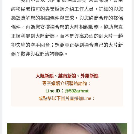
我們不會以"大陸新娘保證漂亮"來當噱頭，會由
經移民署核可的專業婚姻介紹工作人員，詳細的與您
懇談瞭解您的相關條件與需求，與您磋商合理的擇偶
條件，再為您安排適合您的大陸相親服務，協助您真
正順利娶到大陸新娘，而不是興高彩烈的到大陸一趟
卻失望的空手回台；想要真正娶到適合自己的大陸新
娘？歡迎與我們洽詢聯絡。
大陸新娘
、
越南新娘
、
外籍新娘
專業婚姻介紹聯絡諮詢：
Line ID：
@592arhmt
或點擊以下圖片直接加Line：