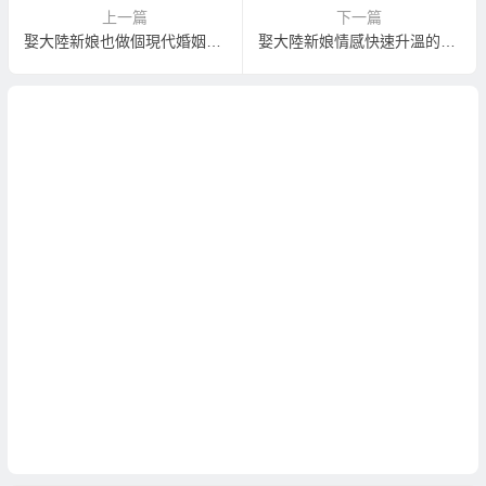
上一篇
下一篇
娶大陸新娘也做個現代婚姻中的新好男人！
娶大陸新娘情感快速升溫的五個訣竅