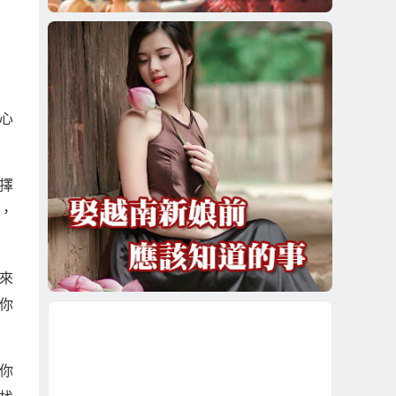
心
擇
，
來
你
你