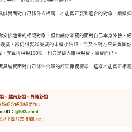
部集中在一個女人身上的幾率很小。
具誠實面對自己條件去相親，才能真正娶到適合的對象，讓婚姻
你安排適當的相親對象，但也請你客觀的面對自己本身外貌、經
0幾歲，卻仍想娶20幾歲的未婚小姑娘，但又怕對方只是貪圖你
，就算再相親100次，也只是被人賺相親費、團費而已。
面具誠實面對自己條件合理的訂定擇偶標準！這樣才能真正相親
娘
、
越南新娘
、
外籍新娘
業婚姻介紹聯絡諮詢：
ine ID：
@592arhmt
擊以下圖片直接加Line：