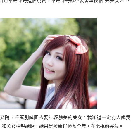
自己不是帥哥這個現實。不是帥哥就不要奢望找個"完美女人"，
胖又醜，千萬別試圖去娶年輕貌美的美女。我知道一定有人說我
人和美女相親結婚，結果是被騙得積蓄全無，在電視前哭泣。