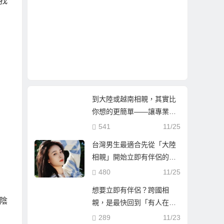
找
到大陸或越南相親，其實比
你想的更簡單——讓專業團
隊陪你找到真心伴侶
541
11/25
台灣男生最適合先從「大陸
相親」開始立即有伴侶的第
一步
480
11/25
想要立即有伴侶？跨國相
陰
親，是最快回到「有人在等
你」的人生方！
289
11/23