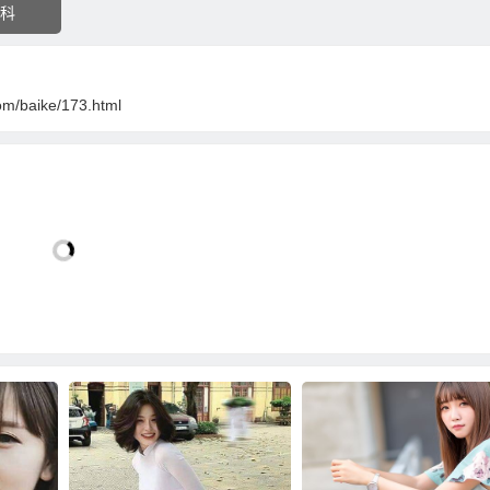
科
om/baike/173.html