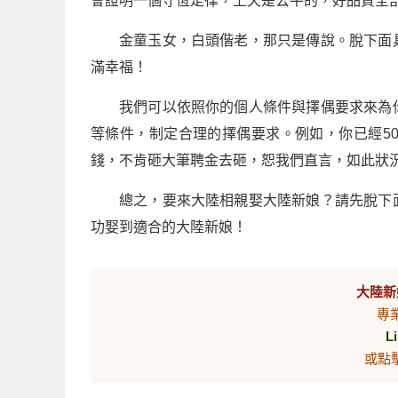
會證明一個守恆定律，上天是公平的，好品質全
金童玉女，白頭偕老，那只是傳說。脫下面
滿幸福！
我們可以依照你的個人條件與擇偶要求來為
等條件，制定合理的擇偶要求。例如，你已經5
錢，不肯砸大筆聘金去砸，恕我們直言，如此狀況
總之，要來大陸相親娶大陸新娘？請先脫下
功娶到適合的大陸新娘！
大陸新
專
L
或點