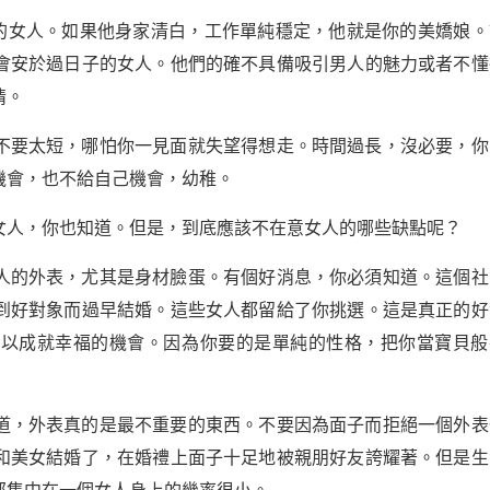
睛的女人。如果他身家清白，工作單純穩定，他就是你的美嬌娘。
會安於過日子的女人。他們的確不具備吸引男人的魅力或者不懂
情。
不要太短，哪怕你一見面就失望得想走。時間過長，沒必要，你
機會，也不給自己機會，幼稚。
女人，你也知道。但是，到底應該不在意女人的哪些缺點呢？
人的外表，尤其是身材臉蛋。有個好消息，你必須知道。這個社
到好對象而過早結婚。這些女人都留給了你挑選。這是真正的好
可以成就幸福的機會。因為你要的是單純的性格，把你當寶貝般
道，外表真的是最不重要的東西。不要因為面子而拒絕一個外表
和美女結婚了，在婚禮上面子十足地被親朋好友誇耀著。但是生