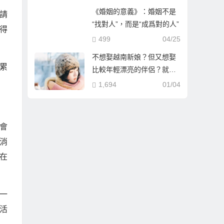
《婚姻的意義》：婚姻不是
請
“找對人”，而是“成爲對的人”
得
499
04/25
不想娶越南新娘？但又想娶
累
比較年輕漂亮的伴侶？就到
哈爾濱相親娶哈爾濱新娘！
1,694
01/04
會
消
在
一
活