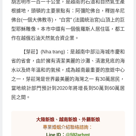
胡志明市一百一十公里，是越南的石油和自然氣生產
根據地，頭頓的主要景點有：阿彌陀佛台，釋迦牟尼
佛台(一個大佛教寺)， “白宮” (法國統治宮)山頂上的巨
型耶穌雕像。本市中還有一個俄羅斯人居住區，都工
作在越俄石油天然氣合資企業。
【芽莊】(Nha trang)：是越南中部沿海城市慶和
省的省會，由於擁有清潔美麗的沙灘、清澈見底的海
水以及終年溫和的氣候，成為越南最重要的旅遊中心
之一，芽莊灣是世界最美麗的海灣之一 有30萬居民，
當地統計部門預計到2020年將增長到50萬到60萬居
民之間。
大陸新娘
、
越南新娘
、
外籍新娘
專業婚姻介紹聯絡諮詢：
Line ID：
@592arhmt