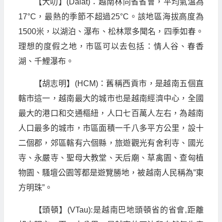
【大叻】(Dalat)：越南林同省省會，平均氣溫為
17°C，最熱的季節不超過25°C。該地區海拔高度為
1500米，以湖泊、瀑布、松林眾多聞名，四季如春。
理想的度假之地，市區可以去包括：情人谷、春香
湖、千鯉瀑布。
【胡志明】(HCM)：舊稱西貢市，是越南五個直
轄市這一，越南最大的城市也是越南經濟中心，全國
最大的港口和交通樞紐，人口七百萬人左右，為越南
人口最多的城市，市區面積一千八多平方公里，設十
二個郡，郊區轄有六個縣，旅遊觀光有舍利寺、國光
寺、永嚴寺、聖母大教堂、天后廟、草禽園、查匈植
物園、騷壇公園等都是遊覽勝地，被越南人民稱為”東
方明珠”。
【頭頓】(VTau):是越南巴地頭頓省的省會,距離