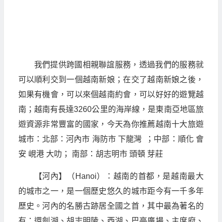
我們提供跨國相親聯誼服務，透過我們的服務就
可以順利交到一個越南新娘；在交了越南新娘之後，
如果有機會，可以來個越南約會，可以好好的遊覽越
南；越南有長達3260公里的海岸線，是東南亞地區旅
遊資源非常豐富的國家，今天為你推薦越南十大旅遊
城市：北部：河內市 海防市 下龍灣 ；中部：順化 會
安 峴港 大叻； 南部：胡志明市 頭頓 芽莊
【河內】（Hanoi）：越南的首都，是越南最大
的城市之一，是一個歷史悠久的城市距今有一千多年
歷史。河內的名勝古跡居全國之首，其中最為著名的
有：還劍湖、胡志明陵、西湖、巴亭廣場、主席府、