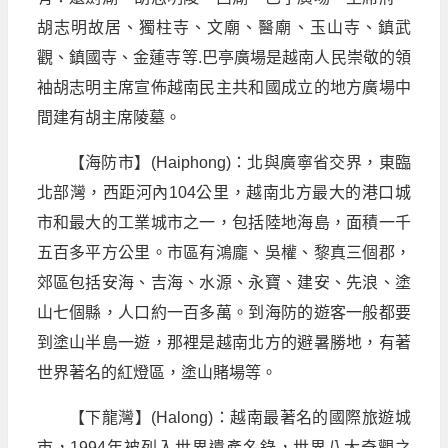
胡志明故居、獨柱寺、文廟、醫廟、玉山寺、鎮武
觀、鎮國寺、金蓮寺等.巴亭廣場是越南人民崇敬的領
袖胡志明主席宣佈越南民主共和國成立的地方廣場中
間建有胡主席陵墓。
【海防市】(Haiphong)：北與廣寧省交界，東臨
北部灣，西距河內104公里，越南北方最大的港口城
市和最大的工業城市之一，包括陸地海島，面積一千
五百多平方公里。市區有鴻龐、吳權、黎真三個郡，
郊區包括安海、吉海、水源、永寶、建安、先浪、塗
山七個縣，人口約一百多萬。到海防的遊客一般都要
到塗山半島一遊，那裡是越南北方的避暑勝地，有著
世界著名的紅燈區，塗山賭場等。
【下龍灣】(Halong)：越南最著名的國際旅遊城
市，1994年被列入世界遺產名錄，世界八大奇觀之