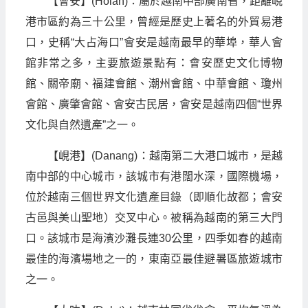
【會安】(Hoian)：屬於越南中部廣南省，距離峴
港市區約為三十公里，曾經是歷史上著名的外貿易港
口，史稱“大占海口”會安是越南最早的華埠，華人會
館非常之多，主要旅遊景點有：會安歷史文化博物
館、關帝廟、福建會館、潮州會館、中華會館、瓊州
會館、廣肇會館、會安古民居，會安是越南四個“世界
文化與自然遺產”之一。
【峴港】(Danang)：越南第二大港口城市，是越
南中部的中心城市，該城市有港闊水深，國際機場，
位於越南三個世界文化遺產目錄（即順化故都；會安
古邑與美山聖地）交叉中心。被稱為越南的第三大門
口。該城市是海濱沙灘長連30公里，四季如春的越南
最佳的海濱場地之一的，東南亞最佳避暑區旅遊城市
之一。