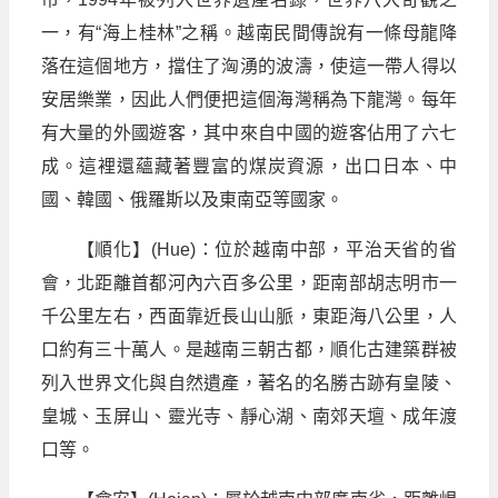
一，有“海上桂林”之稱。越南民間傳說有一條母龍降
落在這個地方，擋住了洶湧的波濤，使這一帶人得以
安居樂業，因此人們便把這個海灣稱為下龍灣。每年
有大量的外國遊客，其中來自中國的遊客佔用了六七
成。這裡還蘊藏著豐富的煤炭資源，出口日本、中
國、韓國、俄羅斯以及東南亞等國家。
【順化】(Hue)：位於越南中部，平治天省的省
會，北距離首都河內六百多公里，距南部胡志明市一
千公里左右，西面靠近長山山脈，東距海八公里，人
口約有三十萬人。是越南三朝古都，順化古建築群被
列入世界文化與自然遺產，著名的名勝古跡有皇陵、
皇城、玉屏山、靈光寺、靜心湖、南郊天壇、成年渡
口等。