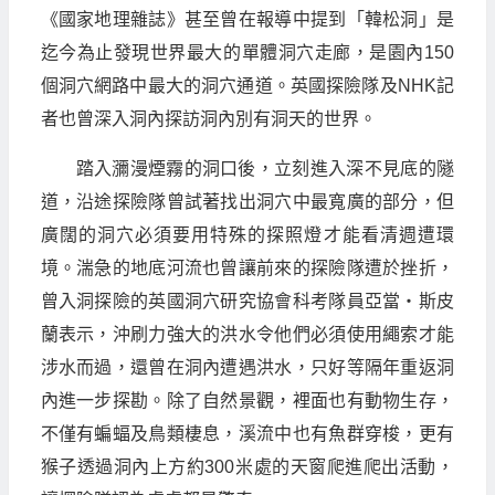
《國家地理雜誌》甚至曾在報導中提到「韓松洞」是
迄今為止發現世界最大的單體洞穴走廊，是園內150
個洞穴網路中最大的洞穴通道。英國探險隊及NHK記
者也曾深入洞內探訪洞內別有洞天的世界。
踏入瀰漫煙霧的洞口後，立刻進入深不見底的隧
道，沿途探險隊曾試著找出洞穴中最寬廣的部分，但
廣闊的洞穴必須要用特殊的探照燈才能看清週遭環
境。湍急的地底河流也曾讓前來的探險隊遭於挫折，
曾入洞探險的英國洞穴研究協會科考隊員亞當‧斯皮
蘭表示，沖刷力強大的洪水令他們必須使用繩索才能
涉水而過，還曾在洞內遭遇洪水，只好等隔年重返洞
內進一步探勘。除了自然景觀，裡面也有動物生存，
不僅有蝙蝠及鳥類棲息，溪流中也有魚群穿梭，更有
猴子透過洞內上方約300米處的天窗爬進爬出活動，