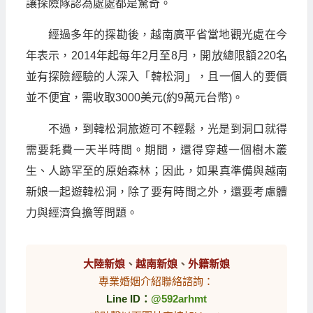
讓探險隊認為處處都是驚奇。
經過多年的探勘後，越南廣平省當地觀光處在今
年表示，2014年起每年2月至8月，開放總限額220名
並有探險經驗的人深入「韓松洞」，且一個人的要價
並不便宜，需收取3000美元(約9萬元台幣)。
不過，到韓松洞旅遊可不輕鬆，光是到洞口就得
需要耗費一天半時間。期間，還得穿越一個樹木叢
生、人跡罕至的原始森林；因此，如果真準備與越南
新娘一起遊韓松洞，除了要有時間之外，還要考慮體
力與經濟負擔等問題。
大陸新娘
、
越南新娘
、
外籍新娘
專業婚姻介紹聯絡諮詢：
Line ID：
@592arhmt