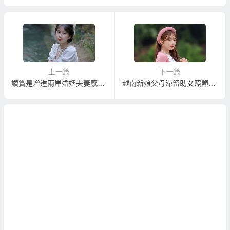
上一篇
下一篇
讚賞是增進兩岸婚姻夫妻感情的絕佳途徑！
越南新娘父母滯留助女照顧親家免收容