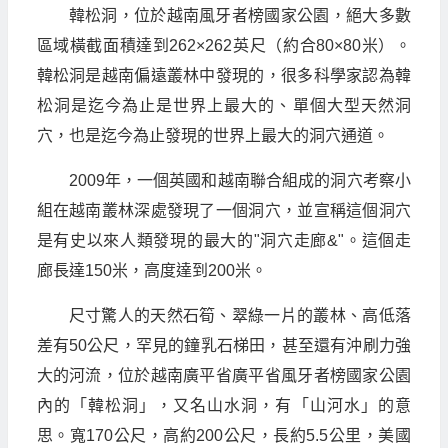
韓松洞，位於越南風牙者榜國家公園，絕大多數
區域橫截面積達到262×262英尺（約合80×80米）。
韓松洞是越南偏遠叢林中發現的，很多科學家認為韓
松洞是迄今為止是世界上最大的、單個大型天然洞
穴，也是迄今為止發現的世界上最大的洞穴通道。
2009年，一個英國和越南聯合組成的洞穴考察小
組在越南叢林深處發現了一個洞穴，並宣稱這個洞穴
是有史以來人類發現的最大的"洞穴走廊&"。這個走
廊長達150米，高度達到200米。
尺寸驚人的天然石筍、翠綠一片的叢林、高低落
差有50公尺，罕見的鐘乳石梯田，甚至還有沖刷力強
大的河流，位於越南廣平省廣平省風牙者榜國家公園
內的「韓松洞」，又名山水洞，有「山河水」的意
思。寬170公尺，高約200公尺，長約5.5公里，美國