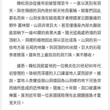
韓松洞自從幾年前被發現至今，一直以其別有洞
天、與世隔絕的洞內奇妙新天地而著稱，遊客們因此
慕名而來。山洞坐落在越南風牙者榜國家公園偏遠的
野外 叢林間，山洞非常巨大，甚至僅僅是內部大廳就
能容納下一座40層的商業大廈。陽光從兩處坍塌的洞
頂射入，洞裡的植物因此得以茁壯成長。山洞的另一
些地方是 石筍的地盤。到洞頂的80米間，巨大的石筍
參差錯落。還有世上最炫目的洞穴珠，美不勝收。
據悉，韓松洞是當地的一位樵夫在20世紀90年代
初發現的。陡峭而深邃的入口讓當地人望而卻步。據
說，當地人畏懼這個山洞還因為山洞裡的地下河急流
而過所造成的恐怖聲音。隨後二十年間，洞口被叢林
掩蓋，直到近年間一位英國探險隊在此開闢道路才重
見天日。