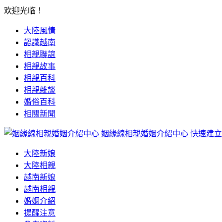
欢迎光临！
大陸風情
認識越南
相親聯誼
相親故事
相親百科
相親雜談
婚俗百科
相關新聞
姻緣線相親婚姻介紹中心
快速建立
大陸新娘
大陸相親
越南新娘
越南相親
婚姻介紹
提醒注意