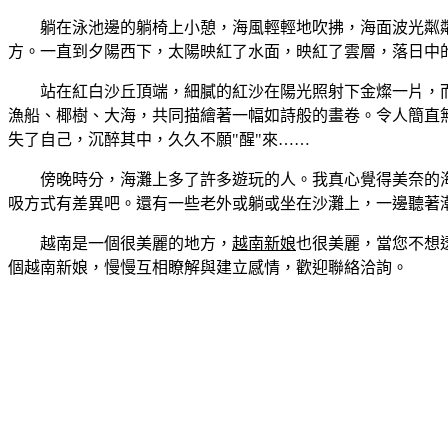
躺在泳池邊的躺椅上小憩，海風輕輕地吹拂，海面波光粼
方。一直到夕陽西下，太陽映紅了水面，映紅了雲層，落日中
站在紅白沙丘頂端，細膩的紅沙在陽光照射下金燦一片，
漁船、椰樹、大海，共同描繪著一幅如詩般的畫卷。令人簡直
失了自己，沉醉其中，久久不願"醒"來……
傍晚時分，海灘上多了許多遊玩的人。我真心覺得美奈的
吸方式有差異吧。還有一些老外或躺或坐在沙灘上，一邊聽著
越南是一個很美麗的地方，
越南新娘
也很美麗，當您不想
個越南新娘，慢慢互相瞭解與建立感情，歡迎聯絡洽詢。