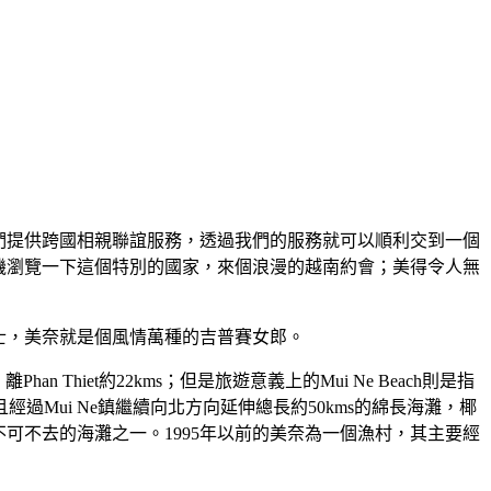
們提供跨國相親聯誼服務，透過我們的服務就可以順利交到一個
機瀏覽一下這個特別的國家，來個浪漫的越南約會；美得令人無
士，美奈就是個風情萬種的吉普賽女郎。
n Thiet約22kms；但是旅遊意義上的Mui Ne Beach則是指
後）並且經過Mui Ne鎮繼續向北方向延伸總長約50kms的綿長海灘，椰
可不去的海灘之一。1995年以前的美奈為一個漁村，其主要經