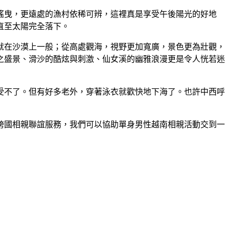
搖曳，更遠處的漁村依稀可辨，這裡真是享受午後陽光的好地
直至太陽完全落下。
就在沙漠上一般；從高處觀海，視野更加寬廣，景色更為壯觀，
之盛景、滑沙的酷炫與刺激、仙女溪的幽雅浪漫更是令人恍若迷
受不了。但有好多老外，穿著泳衣就歡快地下海了。也許中西呼
跨國相親聯誼服務，我們可以協助單身男性越南相親活動交到一