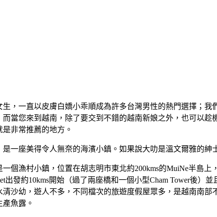
女生，一直以皮膚白嬌小乖順成為許多台灣男性的熱門選擇；我
；而當您來到越南，除了要交到不錯的越南新娘之外，也可以趁
就是非常推薦的地方。
，是一座美得令人無奈的海濱小鎮。如果說大叻是溫文爾雅的紳
一個漁村小鎮，位置在胡志明市東北約200kms的MuiNe半島上，離Pha
Thiet出發約10kms開始（過了兩座橋和一個小型Cham Tower
水清沙幼，遊人不多，不同檔次的旅遊度假屋眾多，是越南南部不
生產魚露。