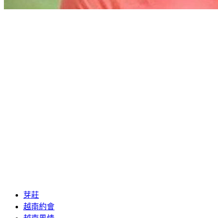
芽莊
越南約會