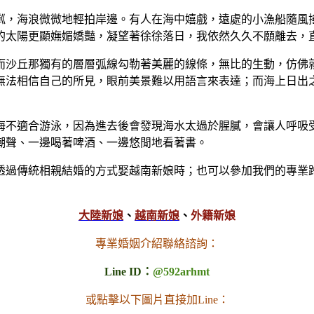
粼，海浪微微地輕拍岸邊。有人在海中嬉戲，遠處的小漁船隨風
的太陽更顯嫵媚嬌豔，凝望著徐徐落日，我依然久久不願離去，
而沙丘那獨有的層層弧線勾勒著美麗的線條，無比的生動，仿佛
無法相信自己的所見，眼前美景難以用語言來表達；而海上日出
海不適合游泳，因為進去後會發現海水太過於腥膩，會讓人呼吸
潮聲、一邊喝著啤酒、一邊悠閒地看著書。
透過傳統相親結婚的方式娶越南新娘時；也可以參加我們的專業
大陸新娘
、
越南新娘
、
外籍新娘
專業婚姻介紹聯絡諮詢：
Line ID：
@592arhmt
或點擊以下圖片直接加Line：