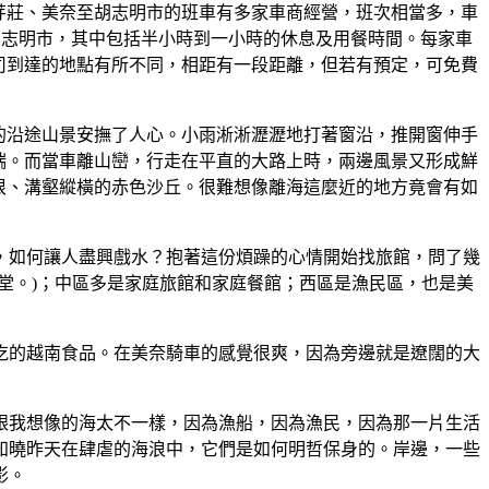
奈至芽莊、美奈至胡志明市的班車有多家車商經營，班次相當多，車
時左右可到達胡志明市，其中包括半小時到一小時的休息及用餐時間。每家車
士公司到達的地點有所不同，相距有一段距離，但若有預定，可免費
的沿途山景安撫了人心。小雨淅淅瀝瀝地打著窗沿，推開窗伸手
端。而當車離山巒，行走在平直的大路上時，兩邊風景又形成鮮
垠、溝壑縱橫的赤色沙丘。很難想像離海這麼近的地方竟會有如
，如何讓人盡興戲水？抱著這份煩躁的心情開始找旅館，問了幾
堂。)；中區多是家庭旅館和家庭餐館；西區是漁民區，也是美
吃的越南食品。在美奈騎車的感覺很爽，因為旁邊就是遼闊的大
跟我想像的海太不一樣，因為漁船，因為漁民，因為那一片生活
知曉昨天在肆虐的海浪中，它們是如何明哲保身的。岸邊，一些
影。