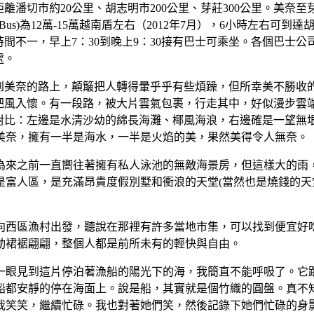
距離潘切市約20公里、胡志明市200公里、芽莊300公里。美
ting Bus)為12萬-15萬越南盾左右（2012年7月），6小
車時間不一，早上7：30到晚上9：30接有巴士可乘坐。各個巴
處。
到美奈的路上，顛簸把人轉得暈乎乎有些煩躁，但所幸美不勝收
把風入懷。有一段路，被大片雲氣包裹，行走其中，好似漫步雲
對比：左邊是水清沙幼的綿長海灘、椰風海浪，右邊確是一望無
美奈，擁有一半是海水，一半是火焰的美，果然美得令人無奈。
為來之前一直嚮往著擁有私人泳池的無敵海景房，但這樣大的雨
是富人區，是充滿昂貴度假別墅和衝浪的天堂(當然也是燒錢的天
向西區漁村出發，聽說在那裡有許多當地市集，可以找到便宜好
動裙裾翩翩，整個人都是前所未有的輕快與自由。
一眼見到這片停泊著漁船的陽光下的海，我簡直不能呼吸了。它
船都安靜的停在海面上。說是船，其實就是個竹織的圓盤。真不
我笑笑，繼續忙碌。我也對著她們笑，然後記錄下她們忙碌的身