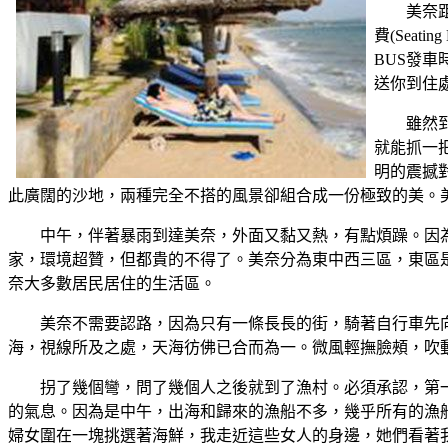
美奈
費(Sea
BUS發
送你到住
雖然
就能抓一
明的震撼
此廣闊的沙地，兩種完全不搭的風景卻組合成一份極致的美。
中午，伴著暴雨到達美奈，外面又黏又熱，有點煩躁。因
家，環境超贊，但都貴的不得了。美奈分為東中西三區，東區
奈大多數居民居住的生活區。
美奈不需要認路，因為只有一條長長的街，騎著自行車先
海，視線所及之處，天海彷佛已合而為一。微風輕撫臉頰，吹
拐了幾個彎，問了幾個人之後就到了漁村。必須承認，第
的氣息。因為是中午，出海和歸來的漁船不多，幾乎所有的漁
婦女圍在一塊挑選著海鮮，我走近這些女人的身邊，她們看著