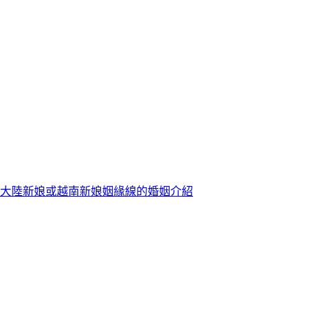
大陸新娘或越南新娘姻緣線的婚姻介紹