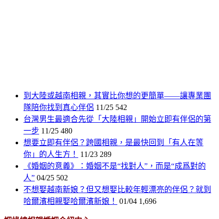
到大陸或越南相親，其實比你想的更簡單——讓專業團
隊陪你找到真心伴侶
11/25
542
台灣男生最適合先從「大陸相親」開始立即有伴侶的第
一步
11/25
480
想要立即有伴侶？跨國相親，是最快回到「有人在等
你」的人生方！
11/23
289
《婚姻的意義》：婚姻不是“找對人”，而是“成爲對的
人”
04/25
502
不想娶越南新娘？但又想娶比較年輕漂亮的伴侶？就到
哈爾濱相親娶哈爾濱新娘！
01/04
1,696