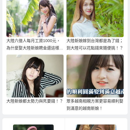
大陸六億人每月工資1000元，
大陸新娘嫁到台灣都是為了錢；
為什麼娶大陸新娘聘金還這樣
到大陸可以花點錢來隨便挑！？
高？
大陸新娘都太勢力與死要錢！？
眾多越南相親方案更容易順利娶
到滿意的越南新娘！