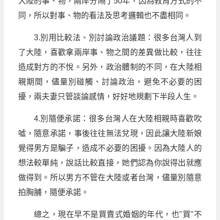
大陸的事、物，兩岸分隔了50年，因為教育方式的不
同，所以對事、物的看法及思考邏輯也不盡相同。
3.別用比較法、別討論政治議題：很多台灣人到
了大陸，喜歡拿兩岸事、物之間的差異做比較，往往
造成對方的不悅。另外，政治體制的不同，在大陸相
親期間，儘量別碰觸、討論政治，避免不必要的困
擾，兩夫妻只管談論感情，好好地規劃下半段人生。
4.別隨便承諾：很多台灣人在大陸相親時喜歡吹
噓，隨意承諾，事後往往無法兌現，因此讓大陸新娘
覺得男方是騙子，造成不必要的困擾。因為大陸人的
想法較單純，說話比較直接，她們認為你說得出就應
做得到。所以男方不管在大陸或者台灣，儘量別隨意
拍胸脯，隨便承諾。
總之，現在早不是買賣式婚姻的年代，也"買"不