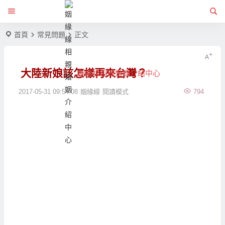
首頁
常見問題
正文
大陸新娘該怎樣再來台灣？
姻緣線相親婚姻介紹中心
2017-05-31 09:54:08
姻緣線
閱讀模式
794