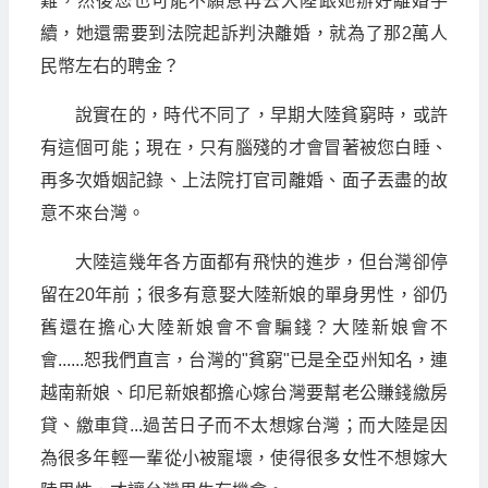
難，然後您也可能不願意再去大陸跟她辦好離婚手
續，她還需要到法院起訴判決離婚，就為了那2萬人
民幣左右的聘金？
說實在的，時代不同了，早期大陸貧窮時，或許
有這個可能；現在，只有腦殘的才會冒著被您白睡、
再多次婚姻記錄、上法院打官司離婚、面子丟盡的故
意不來台灣。
大陸這幾年各方面都有飛快的進步，但台灣卻停
留在20年前；很多有意娶大陸新娘的單身男性，卻仍
舊還在擔心大陸新娘會不會騙錢？大陸新娘會不
會......恕我們直言，台灣的"貧窮"已是全亞州知名，連
越南新娘、印尼新娘都擔心嫁台灣要幫老公賺錢繳房
貸、繳車貸...過苦日子而不太想嫁台灣；而大陸是因
為很多年輕一輩從小被寵壞，使得很多女性不想嫁大