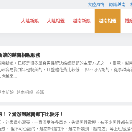
大陸風情
認識越南
大陸新娘
大陸相親
越南新娘
越南相親
婚
新娘的越南相親服務
越南新娘，已經是很多單身男性解決婚姻問題的主要方式之一。畢竟，越
比較容易娶到年輕貌美的，且整體花費比較低。 但不可否認的，從事越南
越來...
越南新娘
越南相親
養媽
娘！？當然到越南鄉下比較好！
低，外表嬌小漂亮，一直深受許多單身、失婚男性歡迎，有不少男性都有
新娘。 但不可否認的，越南新娘跑掉、越南新娘到「越南店」等上班從是