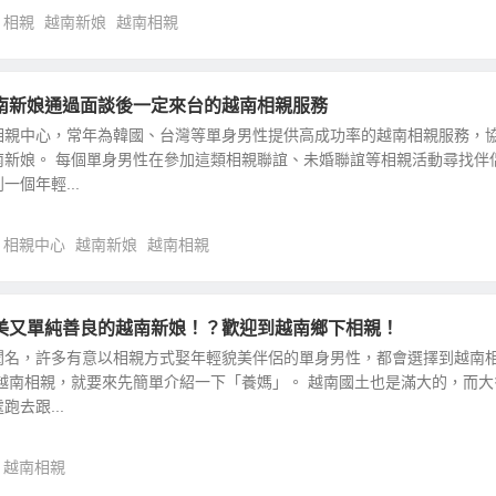
相親
越南新娘
越南相親
南新娘通過面談後一定來台的越南相親服務
相親中心，常年為韓國、台灣等單身男性提供高成功率的越南相親服務，
南新娘。 每個單身男性在參加這類相親聯誼、未婚聯誼等相親活動尋找伴
個年輕...
相親中心
越南新娘
越南相親
美又單純善良的越南新娘！？歡迎到越南鄉下相親！
聞名，許多有意以相親方式娶年輕貌美伴侶的單身男性，都會選擇到越南
越南相親，就要來先簡單介紹一下「養媽」。 越南國土也是滿大的，而大
去跟...
越南相親