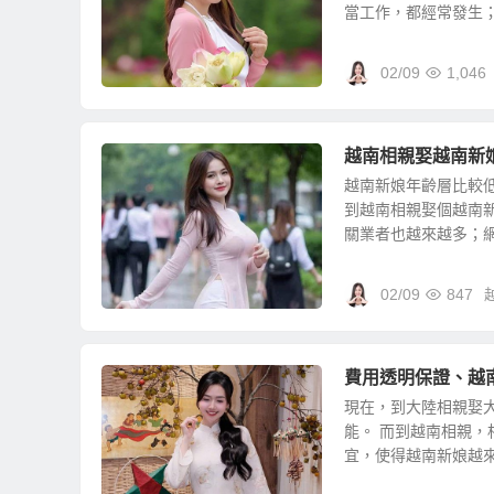
當工作，都經常發生；許
02/09
1,046
越南相親娶越南新
越南新娘年齡層比較
到越南相親娶個越南
關業者也越來越多；網路
02/09
847
費用透明保證、越
現在，到大陸相親娶
能。 而到越南相親
宜，使得越南新娘越來越