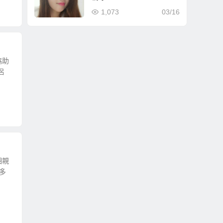
1,073
03/16
協助
侶
相親
多