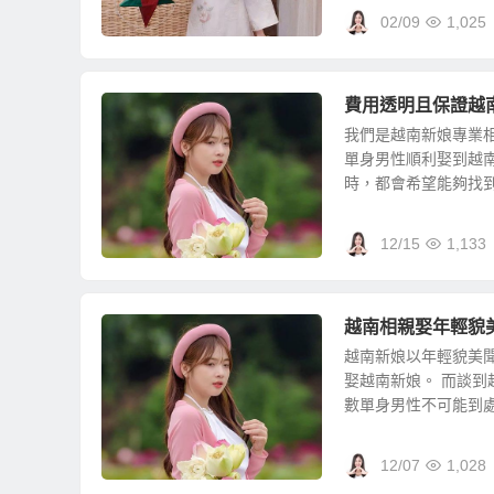
02/09
1,025
費用透明且保證越
我們是越南新娘專業
單身男性順利娶到越
時，都會希望能夠找到一
12/15
1,133
越南相親娶年輕貌
越南新娘以年輕貌美
娶越南新娘。 而談到
數單身男性不可能到處跑
12/07
1,028