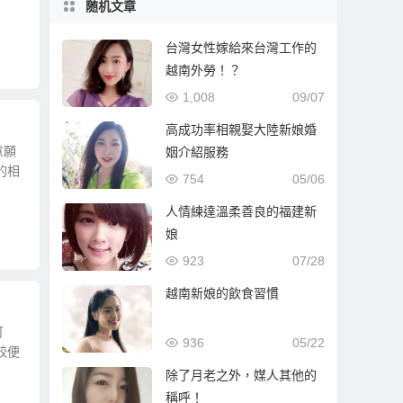
随机文章
台灣女性嫁給來台灣工作的
越南外勞！？
1,008
09/07
高成功率相親娶大陸新娘婚
意願
姻介紹服務
的相
754
05/06
人情練達溫柔善良的福建新
娘
923
07/28
越南新娘的飲食習慣
可
936
05/22
較便
除了月老之外，媒人其他的
稱呼！