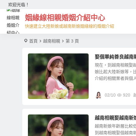
欢迎光临！
姻緣線相親婚姻介紹中心
快速建立大陸新娘或越南新娘姻緣線的婚姻介紹
首頁
越南相親
第 3 頁
娶個單純善良越南
現在，到越南相親娶
娘比起大陸新娘等，
介紹的相關業者與個人也
02/10
920
越南相親娶越南新
越南新娘年齡層比較
到越南相親娶個越南