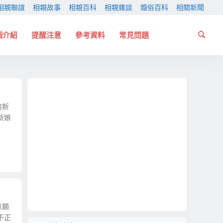
相親聯誼
相親故事
相親百科
相親雜談
婚俗百科
相關新聞
姻介紹
提醒注意
參考資料
常見問題
南新
新娘
意願
不正