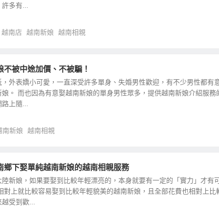
多有...
越南店
越南新娘
越南相親
娘不被中途加價、不被騙！
低，外表嬌小可愛，一直深受許多單身、失婚男性歡迎，有不少男性都有
新娘。 而也因為有意娶越南新娘的單身男性眾多，提供越南新娘介紹服務
上隨...
越南新娘
越南相親
南鄉下娶單純越南新娘的越南相親服務
大陸新娘，如果要娶到比較年輕漂亮的，本身就要有一定的「實力」才有
，相對上就比較容易娶到比較年輕貌美的越南新娘，且全部花費也相對上比
受到歡...